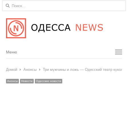
Найти:
Menu
Меню
Домой
Анонсы
Три мужчины и ложь — Одесский театр кукол пр
Анонсы
Новости
Одесские новости