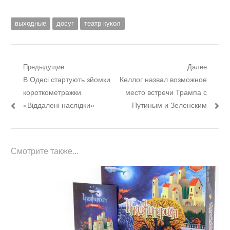
выходные
досуг
театр кукол
Навигация
Предыдущие
Далее
Предыдущий
Следующий
В Одесі стартують зйомки
Келлог назвал возможное
по
пост:
пост:
короткометражки
место встречи Трампа с
записям
«Віддалені наслідки»
Путиным и Зеленским
Смотрите также...