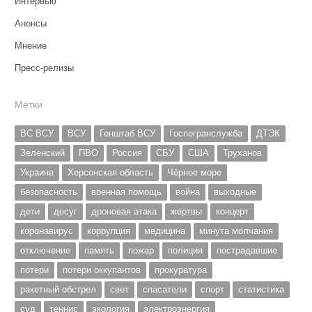
Интервью
Анонсы
Мнение
Пресс-релизы
Метки
ВС ВСУ
ВСУ
Генштаб ВСУ
Госпогранслужба
ДТЭК
Зеленский
ПВО
Россия
СБУ
США
Труханов
Украина
Херсонская область
Чёрное море
безопасность
военная помощь
война
выходные
дети
досуг
дроновая атака
жертвы
концерт
коронавирус
коррупция
медицина
минута молчания
отключение
память
пожар
полиция
пострадавшие
потери
потери оккупантов
прокуратура
ракетный обстрел
свет
спасатели
спорт
статистика
суд
теннис
экология
электроэнергия