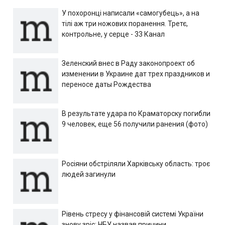
У похоронці написали «самогубець», а на
тілі аж три ножових поранення. Третє,
контрольне, у серце - 33 Канал
Зеленский внес в Раду законопроект об
изменении в Украине дат трех праздников и
переносе даты Рождества
В результате удара по Краматорску погибли
9 человек, еще 56 получили ранения (фото)
Росіяни обстріляли Харківську область: троє
людей загинули
Рівень стресу у фінансовій системі України
знову зріс: НБУ назвав причини