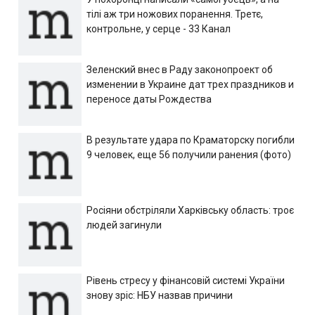
тілі аж три ножових поранення. Третє,
контрольне, у серце - 33 Канал
Зеленский внес в Раду законопроект об
изменении в Украине дат трех праздников и
переносе даты Рождества
В результате удара по Краматорску погибли
9 человек, еще 56 получили ранения (фото)
Росіяни обстріляли Харківську область: троє
людей загинули
Рівень стресу у фінансовій системі України
знову зріс: НБУ назвав причини