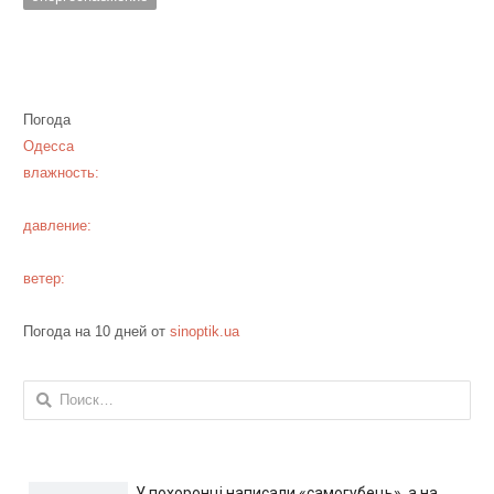
Погода
Одесса
влажность:
давление:
ветер:
Погода на 10 дней от
sinoptik.ua
Найти:
У похоронці написали «самогубець», а на