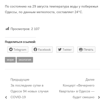
По состоянию на 29 августа температура воды у побережья
Одессы, по данным метеопоста, составляет 24°С.
Просмотров:
2 107
Поделиться ссылкой:
Telegram
Facebook
Twitter
Печать
море
экология
Навигация
Предыдущие
Далее
Предыдущий
Следующий
За последние сутки в
Концерт «Вечернего
по
пост:
пост:
Одессе 94 новых случая
Квартала» в Одессе —
записям
COVID-19
будет смешно