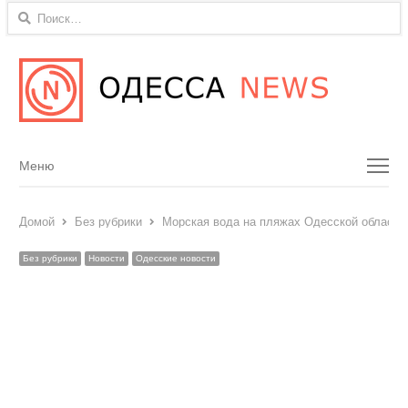
Найти:
Menu
Меню
Домой
Без рубрики
Морская вода на пляжах Одесской области 
Без рубрики
Новости
Одесские новости