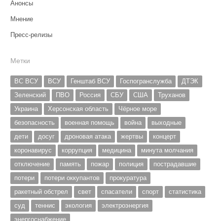
Анонсы
Мнение
Пресс-релизы
Метки
ВС ВСУ
ВСУ
Генштаб ВСУ
Госпогранслужба
ДТЭК
Зеленский
ПВО
Россия
СБУ
США
Труханов
Украина
Херсонская область
Чёрное море
безопасность
военная помощь
война
выходные
дети
досуг
дроновая атака
жертвы
концерт
коронавирус
коррупция
медицина
минута молчания
отключение
память
пожар
полиция
пострадавшие
потери
потери оккупантов
прокуратура
ракетный обстрел
свет
спасатели
спорт
статистика
суд
теннис
экология
электроэнергия
энергоснабжение