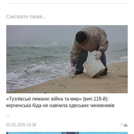
Смотрите также...
«Тузлівські лимани: війна та мир» (вип.118-й):
керченська біда не навчила одеських чиновників
…
02.02.2025 10:36
7