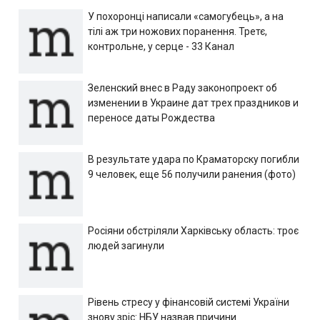
У похоронці написали «самогубець», а на
тілі аж три ножових поранення. Третє,
контрольне, у серце - 33 Канал
Зеленский внес в Раду законопроект об
изменении в Украине дат трех праздников и
переносе даты Рождества
В результате удара по Краматорску погибли
9 человек, еще 56 получили ранения (фото)
Росіяни обстріляли Харківську область: троє
людей загинули
Рівень стресу у фінансовій системі України
знову зріс: НБУ назвав причини