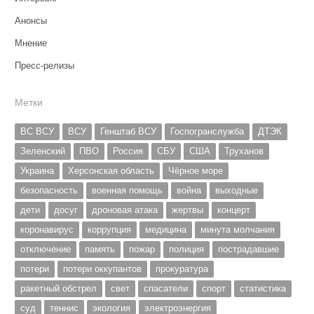
Анонсы
Мнение
Пресс-релизы
Метки
ВС ВСУ
ВСУ
Генштаб ВСУ
Госпогранслужба
ДТЭК
Зеленский
ПВО
Россия
СБУ
США
Труханов
Украина
Херсонская область
Чёрное море
безопасность
военная помощь
война
выходные
дети
досуг
дроновая атака
жертвы
концерт
коронавирус
коррупция
медицина
минута молчания
отключение
память
пожар
полиция
пострадавшие
потери
потери оккупантов
прокуратура
ракетный обстрел
свет
спасатели
спорт
статистика
суд
теннис
экология
электроэнергия