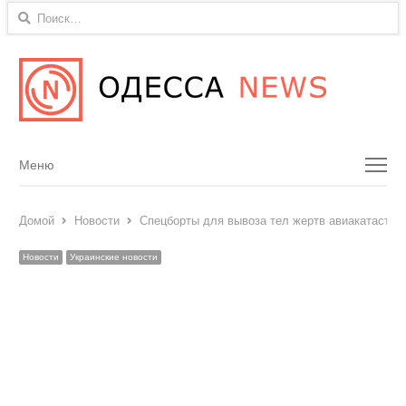
Найти:
Menu
Меню
Домой
Новости
Спецборты для вывоза тел жертв авиакатастро
Новости
Украинские новости