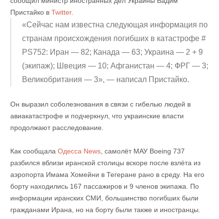
сообщил министр иностранных дел Украины Вадим
Пристайко в
Twitter
.
«Сейчас нам известна следующая информация по
странам происхождения погибших в катастрофе #
PS752: Иран — 82; Канада — 63; Украина — 2 + 9
(экипаж); Швеция — 10; Афганистан — 4; ФРГ — 3;
Великобритания — 3», — написал Пристайко.
Он выразил соболезнования в связи с гибелью людей в
авиакатастрофе и подчеркнул, что украинские власти
продолжают расследование.
Как сообщала
Одесса News
, самолёт МАУ Boeing 737
разбился вблизи иранской столицы вскоре после взлёта из
аэропорта Имама Хомейни в Тегеране рано в среду. На его
борту находились 167 пассажиров и 9 членов экипажа. По
информации иранских СМИ, большинство погибших были
гражданами Ирана, но на борту были также и иностранцы.