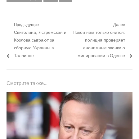
Навигация
Предыдущие
Далее
Предыдущий
Следующий
Свитолина, Ястремская и
Покой нам только снится:
по
пост:
пост:
Козлова сыграют за
полиция проверяет
записям
сборную Украины в
анонимные звонки о
Таллинне
минировании в Одессе
Смотрите также...