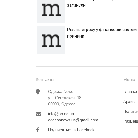
загинули
Рівень стресу у фінансовій системі
причини
Контакты
Меню
Одесса News
Главна
ул. Сегедская, 18
Архив
65009, Одесса
Полити
info@on.od.ua
odessanews.ua@gmail.com
Размещ
Подписаться в Facebook