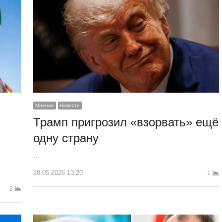
Мнение
Новости
Трамп пригрозил «взорвать» ещё
одну страну
…
28.05.2026 13:20
1
2