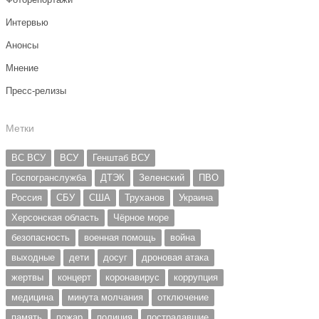
Интервью
Анонсы
Мнение
Пресс-релизы
Метки
ВС ВСУ
ВСУ
Генштаб ВСУ
Госпогранслужба
ДТЭК
Зеленский
ПВО
Россия
СБУ
США
Труханов
Украина
Херсонская область
Чёрное море
безопасность
военная помощь
война
выходные
дети
досуг
дроновая атака
жертвы
концерт
коронавирус
коррупция
медицина
минута молчания
отключение
память
пожар
полиция
пострадавшие