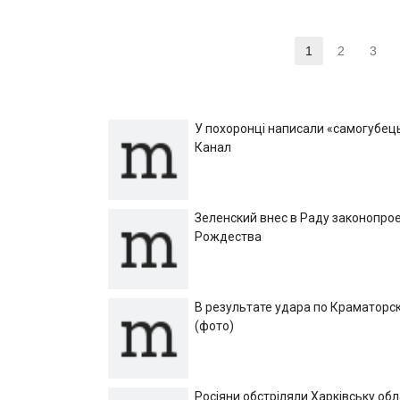
Навигация
1
2
3
Страница
Страниц
Ст
по
записям
У похоронці написали «самогубець»
Канал
Зеленский внес в Раду законопрое
Рождества
В результате удара по Краматорск
(фото)
Росіяни обстріляли Харківську об