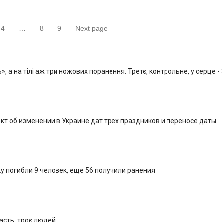
4
…
8
9
Next page
а
раница
Страница
Страница
Страница
, а на тілі аж три ножових поранення. Третє, контрольне, у серце -
кт об изменении в Украине дат трех праздников и переносе даты
у погибли 9 человек, еще 56 получили ранения
ласть: троє людей