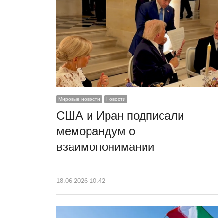
Мировые новости
Новости
США и Иран подписали
меморандум о
взаимопонимании
…
18.06.2026 10:42