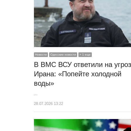
Новости
Одесские новости
+ 1 еще
В ВМС ВСУ ответили на угро
Ирана: «Попейте холодной
воды»
…
28.07.2026 13:22