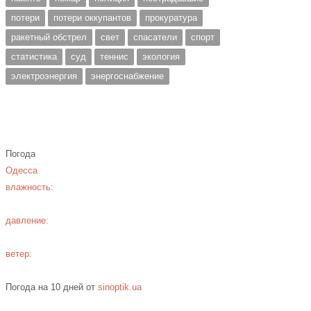
потери
потери оккупантов
прокуратура
ракетный обстрел
свет
спасатели
спорт
статистика
суд
теннис
экология
электроэнергия
энергоснабжение
Погода
Одесса
влажность:
давление:
ветер:
Погода на 10 дней от
sinoptik.ua