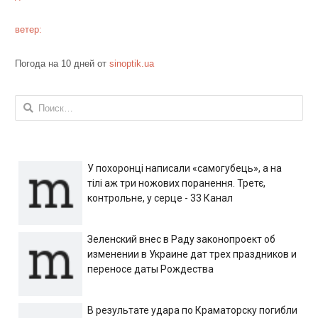
ветер:
Погода на 10 дней от
sinoptik.ua
Найти:
У похоронці написали «самогубець», а на
тілі аж три ножових поранення. Третє,
контрольне, у серце - 33 Канал
Зеленский внес в Раду законопроект об
изменении в Украине дат трех праздников и
переносе даты Рождества
В результате удара по Краматорску погибли