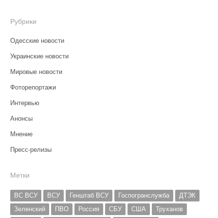
Рубрики
Одесские новости
Украинские новости
Мировые новости
Фоторепортажи
Интервью
Анонсы
Мнение
Пресс-релизы
Метки
ВС ВСУ
ВСУ
Генштаб ВСУ
Госпогранслужба
ДТЭК
Зеленский
ПВО
Россия
СБУ
США
Труханов