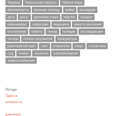
Украина
Херсонская область
Чёрное море
безопасность
военная помощь
война
выходные
дети
досуг
дроновая атака
жертвы
концерт
коронавирус
коррупция
медицина
минута молчания
отключение
память
пожар
полиция
пострадавшие
потери
потери оккупантов
прокуратура
ракетный обстрел
свет
спасатели
спорт
статистика
суд
теннис
экология
электроэнергия
энергоснабжение
Погода
Одесса
влажность:
давление: