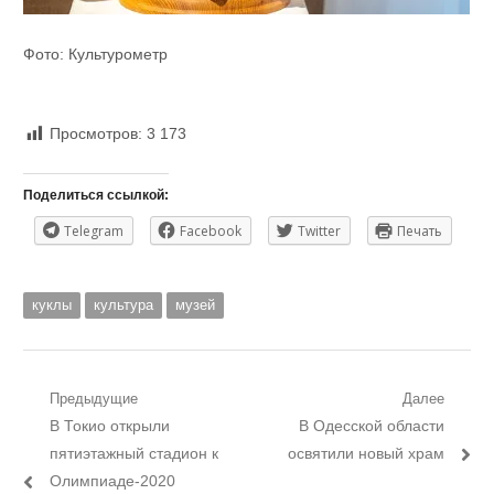
Фото: Культурометр
Просмотров:
3 173
Поделиться ссылкой:
Telegram
Facebook
Twitter
Печать
куклы
культура
музей
Навигация
Предыдущие
Далее
Предыдущий
Следующий
В Токио открыли
В Одесской области
по
пост:
пост:
пятиэтажный стадион к
освятили новый храм
записям
Олимпиаде-2020