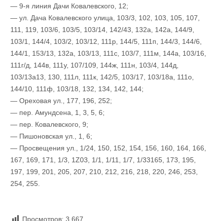
— 9-я линия Дачи Ковалевского, 12;
— ул. Дача Ковалевского улица, 103/3, 102, 103, 105, 107,
111, 119, 103/6, 103/5, 103/14, 142/43, 132а, 142а, 144/9,
103/1, 144/4, 103/2, 103/12, 111р, 144/5, 111п, 144/3, 144/6,
144/1, 153/13, 132а, 103/13, 111с, 103/7, 111м, 144а, 103/16,
111г/д, 144в, 111у, 107/109, 144ж, 111н, 103/4, 144д,
103/13а13, 130, 111л, 111к, 142/5, 103/17, 103/18а, 111о,
144/10, 111ф, 103/18, 132, 134, 142, 144;
— Ореховая ул., 177, 196, 252;
— пер. Амундсена, 1, 3, 5, 6;
— пер. Ковалевского, 9;
— Пишоновская ул., 1, 6;
— Просвещения ул., 1/24, 150, 152, 154, 156, 160, 164, 166,
167, 169, 171, 1/3, 1Z03, 1/1, 1/11, 1/7, 1/33165, 173, 195,
197, 199, 201, 205, 207, 210, 212, 216, 218, 220, 246, 253,
254, 255.
Просмотров:
3 667