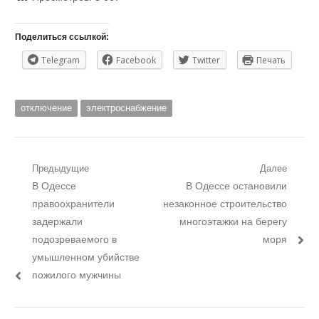
Поделиться ссылкой:
Telegram
Facebook
Twitter
Печать
отключение
электроснабжение
Навигация
Предыдущие
Далее
Предыдущий
Следующий
В Одессе
В Одессе остановили
по
пост:
пост:
правоохранители
незаконное строительство
записям
задержали
многоэтажки на берегу
подозреваемого в
моря
умышленном убийстве
пожилого мужчины