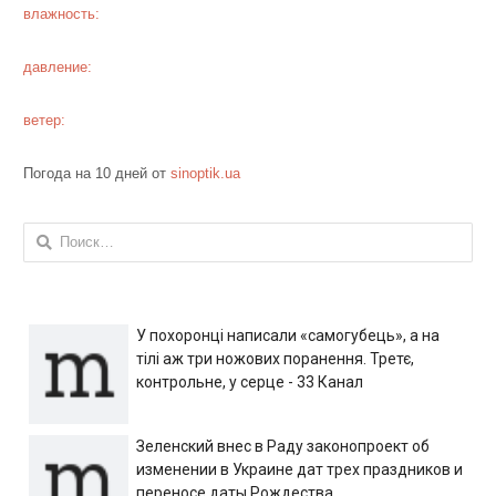
влажность:
давление:
ветер:
Погода на 10 дней от
sinoptik.ua
Найти:
У похоронці написали «самогубець», а на
тілі аж три ножових поранення. Третє,
контрольне, у серце - 33 Канал
Зеленский внес в Раду законопроект об
изменении в Украине дат трех праздников и
переносе даты Рождества