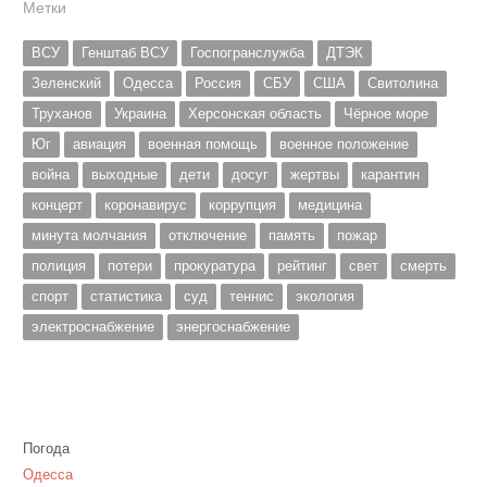
Метки
ВСУ
Генштаб ВСУ
Госпогранслужба
ДТЭК
Зеленский
Одесса
Россия
СБУ
США
Свитолина
Труханов
Украина
Херсонская область
Чёрное море
Юг
авиация
военная помощь
военное положение
война
выходные
дети
досуг
жертвы
карантин
концерт
коронавирус
коррупция
медицина
минута молчания
отключение
память
пожар
полиция
потери
прокуратура
рейтинг
свет
смерть
спорт
статистика
суд
теннис
экология
электроснабжение
энергоснабжение
Погода
Одесса