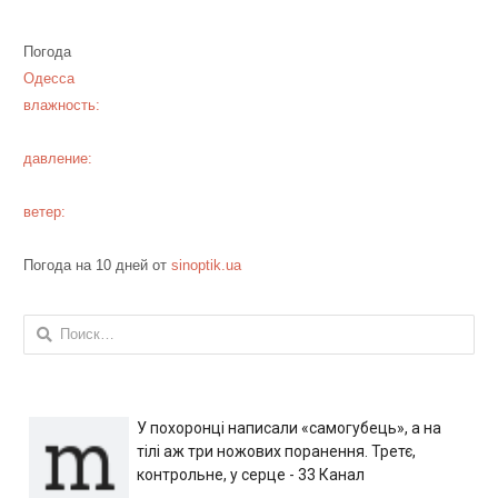
Погода
Одесса
влажность:
давление:
ветер:
Погода на 10 дней от
sinoptik.ua
Найти:
У похоронці написали «самогубець», а на
тілі аж три ножових поранення. Третє,
контрольне, у серце - 33 Канал