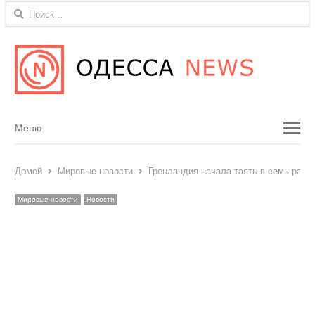
Найти:
Menu
Меню
Домой
Мировые новости
Гренландия начала таять в семь раз б
Мировые новости
Новости