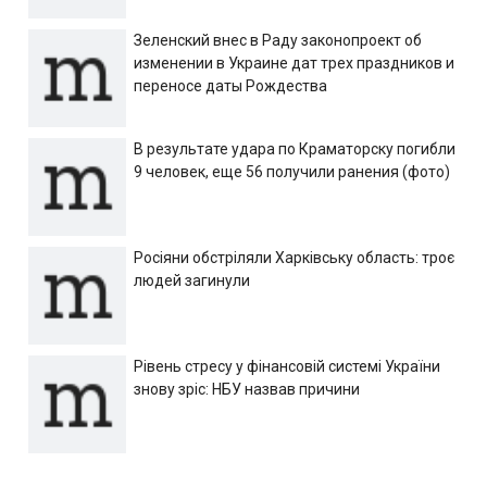
Зеленский внес в Раду законопроект об
изменении в Украине дат трех праздников и
переносе даты Рождества
В результате удара по Краматорску погибли
9 человек, еще 56 получили ранения (фото)
Росіяни обстріляли Харківську область: троє
людей загинули
Рівень стресу у фінансовій системі України
знову зріс: НБУ назвав причини