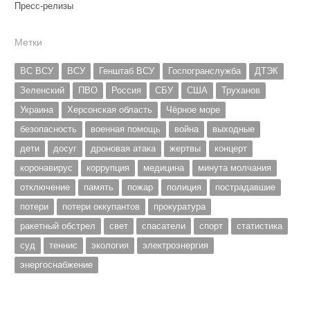
Пресс-релизы
Метки
ВС ВСУ
ВСУ
Генштаб ВСУ
Госпогранслужба
ДТЭК
Зеленский
ПВО
Россия
СБУ
США
Труханов
Украина
Херсонская область
Чёрное море
безопасность
военная помощь
война
выходные
дети
досуг
дроновая атака
жертвы
концерт
коронавирус
коррупция
медицина
минута молчания
отключение
память
пожар
полиция
пострадавшие
потери
потери оккупантов
прокуратура
ракетный обстрел
свет
спасатели
спорт
статистика
суд
теннис
экология
электроэнергия
энергоснабжение