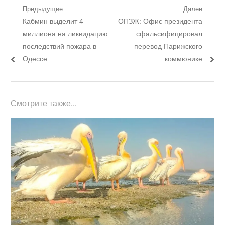
Навигация
Предыдущие
Далее
Предыдущий
Следующий
Кабмин выделит 4
ОПЗЖ: Офис президента
по
пост:
пост:
миллиона на ликвидацию
сфальсифицировал
записям
последствий пожара в
перевод Парижского
Одессе
коммюнике
Смотрите также...