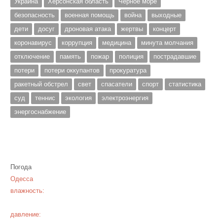
Украина
Херсонская область
Чёрное море
безопасность
военная помощь
война
выходные
дети
досуг
дроновая атака
жертвы
концерт
коронавирус
коррупция
медицина
минута молчания
отключение
память
пожар
полиция
пострадавшие
потери
потери оккупантов
прокуратура
ракетный обстрел
свет
спасатели
спорт
статистика
суд
теннис
экология
электроэнергия
энергоснабжение
Погода
Одесса
влажность:
давление: