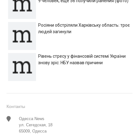
9 человек, еще 56 получили ранения (фото)
Росіяни обстріляли Харківську область: троє
людей загинули
Рівень стресу у фінансовій системі України
знову зріс: НБУ назвав причини
Контакты
Одесса News
ул. Сегедская, 18
65009, Одесса