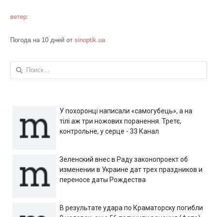
ветер:
Погода на 10 дней от
sinoptik.ua
Найти:
У похоронці написали «самогубець», а на
тілі аж три ножових поранення. Третє,
контрольне, у серце - 33 Канал
Зеленский внес в Раду законопроект об
изменении в Украине дат трех праздников и
переносе даты Рождества
В результате удара по Краматорску погибли