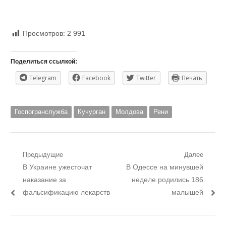
Просмотров:
2 991
Поделиться ссылкой:
Telegram
Facebook
Twitter
Печать
Госпогранслужба
Кучурган
Молдова
Рени
Навигация
Предыдущие
Далее
Предыдущий
Следующий
В Украине ужесточат
В Одессе на минувшей
по
пост:
пост:
наказание за
неделе родились 186
записям
фальсификацию лекарств
малышей