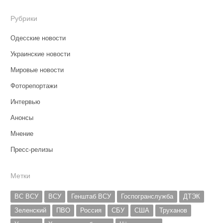
Рубрики
Одесские новости
Украинские новости
Мировые новости
Фоторепортажи
Интервью
Анонсы
Мнение
Пресс-релизы
Метки
ВС ВСУ
ВСУ
Генштаб ВСУ
Госпогранслужба
ДТЭК
Зеленский
ПВО
Россия
СБУ
США
Труханов