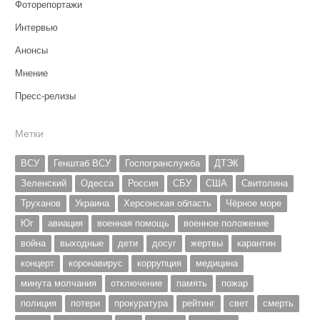
Фоторепортажи
Интервью
Анонсы
Мнение
Пресс-релизы
Метки
ВСУ
Генштаб ВСУ
Госпогранслужба
ДТЭК
Зеленский
Одесса
Россия
СБУ
США
Свитолина
Труханов
Украина
Херсонская область
Чёрное море
Юг
авиация
военная помощь
военное положение
война
выходные
дети
досуг
жертвы
карантин
концерт
коронавирус
коррупция
медицина
минута молчания
отключение
память
пожар
полиция
потери
прокуратура
рейтинг
свет
смерть