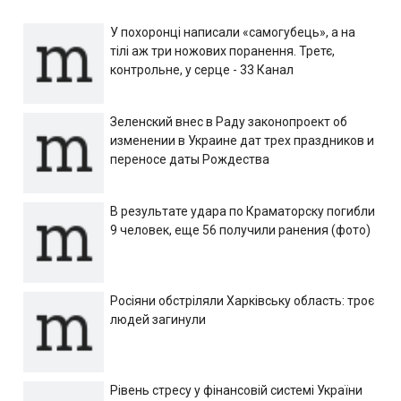
У похоронці написали «самогубець», а на
тілі аж три ножових поранення. Третє,
контрольне, у серце - 33 Канал
Зеленский внес в Раду законопроект об
изменении в Украине дат трех праздников и
переносе даты Рождества
В результате удара по Краматорску погибли
9 человек, еще 56 получили ранения (фото)
Росіяни обстріляли Харківську область: троє
людей загинули
Рівень стресу у фінансовій системі України