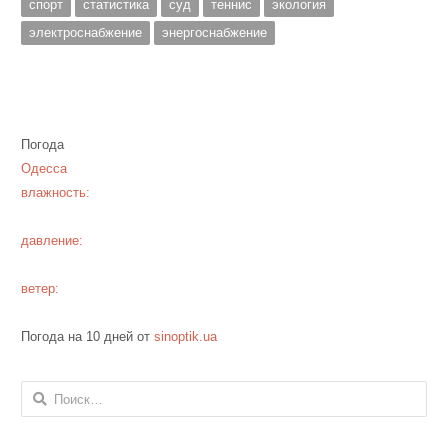
спорт
статистика
суд
теннис
экология
электроснабжение
энергоснабжение
Погода
Одесса
влажность:
давление:
ветер:
Погода на 10 дней от
sinoptik.ua
Найти: