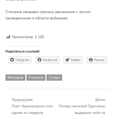
Степанов связывал причину увольнения с честно
проведёнными в области выборами.
Просмотров:
2 105
Поделиться ссылкой:
Telegram
Facebook
Twitter
Печать
Минздрав
Степанов
Супрун
Навигация
Предыдущие
Далее
Предыдущий
Следующий
Порт Черноморска стал
Пятеро жителей Одесчины
по
пост:
пост:
одним из лидеров
выдавали себя за