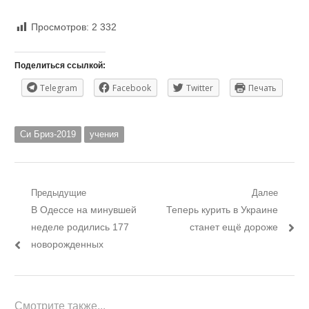
Просмотров:
2 332
Поделиться ссылкой:
Telegram
Facebook
Twitter
Печать
Си Бриз-2019
учения
Навигация
Предыдущие
Далее
Предыдущий
Следующий
В Одессе на минувшей
Теперь курить в Украине
по
пост:
пост:
неделе родились 177
станет ещё дороже
записям
новорожденных
Смотрите также...