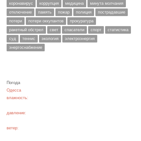
коронавирус
коррупция
медицина
минута молчания
отключение
память
пожар
полиция
пострадавшие
потери
потери оккупантов
прокуратура
ракетный обстрел
свет
спасатели
спорт
статистика
суд
теннис
экология
электроэнергия
энергоснабжение
Погода
Одесса
влажность:
давление:
ветер: