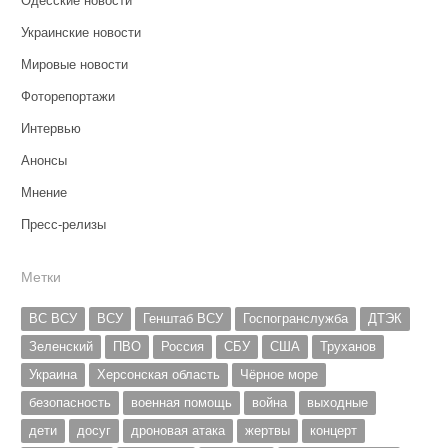
Одесские новости
Украинские новости
Мировые новости
Фоторепортажи
Интервью
Анонсы
Мнение
Пресс-релизы
Метки
ВС ВСУ
ВСУ
Генштаб ВСУ
Госпогранслужба
ДТЭК
Зеленский
ПВО
Россия
СБУ
США
Труханов
Украина
Херсонская область
Чёрное море
безопасность
военная помощь
война
выходные
дети
досуг
дроновая атака
жертвы
концерт