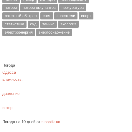
потери
потери оккупантов
прокуратура
ракетный обстрел
свет
спасатели
спорт
статистика
суд
теннис
экология
электроэнергия
энергоснабжение
Погода
Одесса
влажность:
давление:
ветер:
Погода на 10 дней от
sinoptik.ua