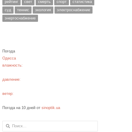
рейтинг
свет
смерть
спорт
статистика
суд
теннис
экология
электроснабжение
энергоснабжение
Погода
Одесса
влажность:
давление:
ветер:
Погода на 10 дней от
sinoptik.ua
Найти: