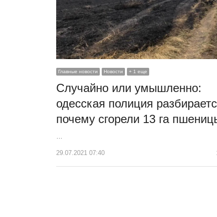
Главные новости
Новости
+ 1 еще
Случайно или умышленно:
одесская полиция разбираетс
почему сгорели 13 га пшениц
…
29.07.2021 07:40