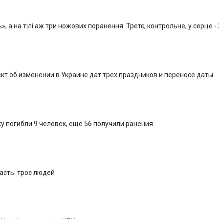
, а на тілі аж три ножових поранення. Третє, контрольне, у серце -
кт об изменении в Украине дат трех праздников и переносе даты
у погибли 9 человек, еще 56 получили ранения
ласть: троє людей