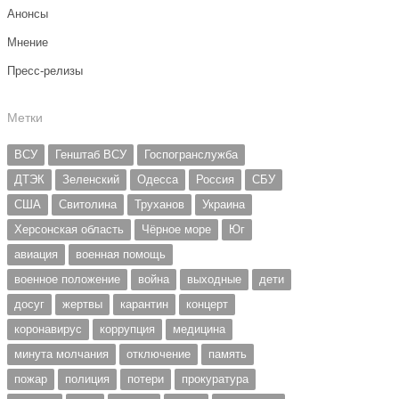
Анонсы
Мнение
Пресс-релизы
Метки
ВСУ
Генштаб ВСУ
Госпогранслужба
ДТЭК
Зеленский
Одесса
Россия
СБУ
США
Свитолина
Труханов
Украина
Херсонская область
Чёрное море
Юг
авиация
военная помощь
военное положение
война
выходные
дети
досуг
жертвы
карантин
концерт
коронавирус
коррупция
медицина
минута молчания
отключение
память
пожар
полиция
потери
прокуратура