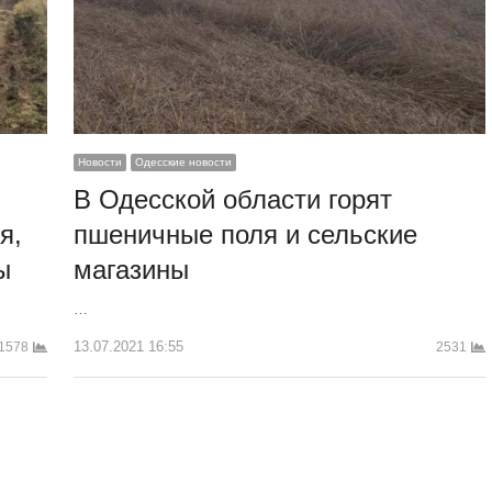
Новости
Одесские новости
В Одесской области горят
пшеничные поля и сельские
я,
магазины
ы
…
13.07.2021 16:55
2531
1578