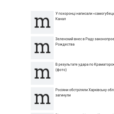
У похоронці написали «самогубець»
Канал
Зеленский внес в Раду законопрое
Рождества
В результате удара по Краматорск
(фото)
Росіяни обстріляли Харківську об
загинули