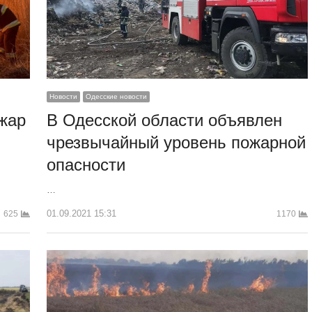
Новости
Одесские новости
жар
В Одесской области объявлен
чрезвычайный уровень пожарной
опасности
…
01.09.2021 15:31
625
1170