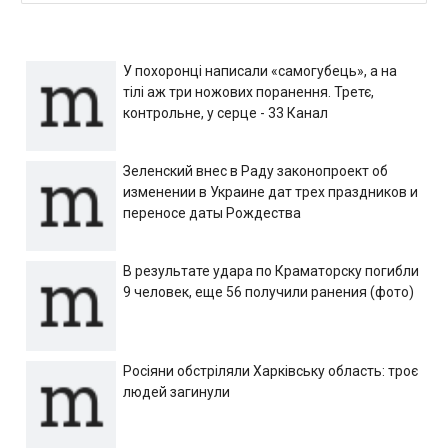
У похоронці написали «самогубець», а на
тілі аж три ножових поранення. Третє,
контрольне, у серце - 33 Канал
Зеленский внес в Раду законопроект об
изменении в Украине дат трех праздников и
переносе даты Рождества
В результате удара по Краматорску погибли
9 человек, еще 56 получили ранения (фото)
Росіяни обстріляли Харківську область: троє
людей загинули