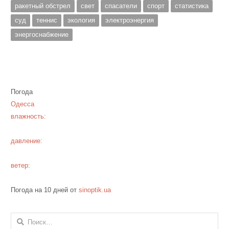
ракетный обстрел
свет
спасатели
спорт
статистика
суд
теннис
экология
электроэнергия
энергоснабжение
Погода
Одесса
влажность:
давление:
ветер:
Погода на 10 дней от
sinoptik.ua
Найти: