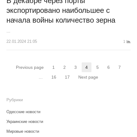
В декабре через порты
экспортировано наибольшее с
начала войны количество зерна
…
22.01.2024 21:05
1
Навигация
Previous page
1
2
3
4
5
6
7
Страница
Страница
Страница
Страница
Страница
Страница
Страни
по
…
16
17
Next page
Страница
Страница
записям
Рубрики
Одесские новости
Украинские новости
Мировые новости