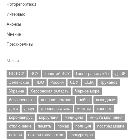
Фоторепортажи
Интервью
Анонсы
Мнение
Пресс-релизы
Метки
ВС ВСУ
ВСУ
Генштаб ВСУ
Госпогранслужба
ДТЭК
Зеленский
ПВО
Россия
СБУ
США
Труханов
Украина
Херсонская область
Чёрное море
безопасность
военная помощь
война
выходные
дети
досуг
дроновая атака
жертвы
концерт
коронавирус
коррупция
медицина
минута молчания
отключение
память
пожар
полиция
пострадавшие
потери
потери оккупантов
прокуратура