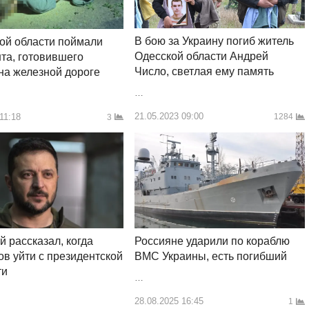
В бою за Украину погиб житель
ой области поймали
Одесской области Андрей
та, готовившего
Число, светлая ему память
на железной дороге
…
21.05.2023 09:00
11:18
1284
3
й рассказал, когда
Россияне ударили по кораблю
тов уйти с президентской
ВМС Украины, есть погибший
ти
…
28.08.2025 16:45
1