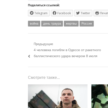
Поделиться ссылкой:
Telegram
Facebook
Twitter
Печа
война
день траура
жертвы
Россия
Навигация
Предыдущие
Предыдущий
4 человека погибли в Одессе от ракетного
по
пост:
баллистического удара вечером 8 июля
записям
Смотрите также...