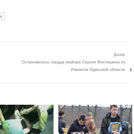
ть
Далее
Следующий
Остановилось сердце майора Сергея Фистишина из
пост:
Измаила Одесской области