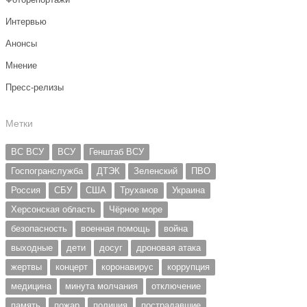
Интервью
Анонсы
Мнение
Пресс-релизы
Метки
ВС ВСУ
ВСУ
Генштаб ВСУ
Госпогранслужба
ДТЭК
Зеленский
ПВО
Россия
СБУ
США
Труханов
Украина
Херсонская область
Чёрное море
безопасность
военная помощь
война
выходные
дети
досуг
дроновая атака
жертвы
концерт
коронавирус
коррупция
медицина
минута молчания
отключение
память
пожар
полиция
пострадавшие