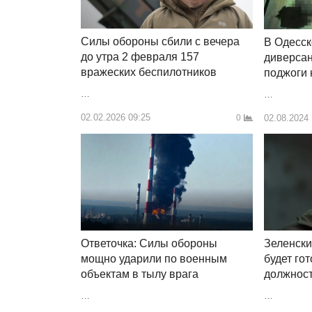
Силы обороны сбили с вечера
В Одесск
до утра 2 февраля 157
диверсан
вражеских беспилотников
поджоги 
…
…
02.02.2026 09:25
02.08.2024 
0
Ответочка: Силы обороны
Зеленски
мощно ударили по военным
будет го
объектам в тылу врага
должнос
…
…