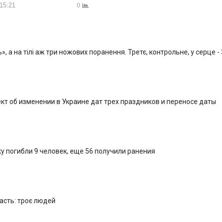
 15:21
0
, а на тілі аж три ножових поранення. Третє, контрольне, у серце -
кт об изменении в Украине дат трех праздников и переносе даты
у погибли 9 человек, еще 56 получили ранения
ласть: троє людей