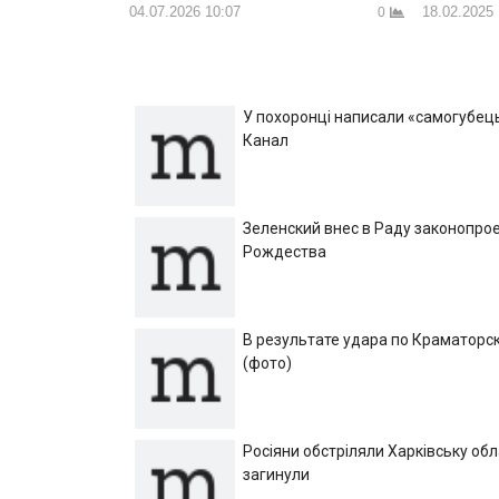
04.07.2026 10:07
18.02.2025
0
У похоронці написали «самогубець»
Канал
Зеленский внес в Раду законопрое
Рождества
В результате удара по Краматорск
(фото)
Росіяни обстріляли Харківську об
загинули