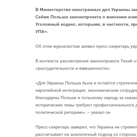
В Министерстве иностранных дел Украины зая
Сейме Польши законопроекта о внесении изме
Уголовный кодекс, которыми, в частности, п
УПА».
Об этом журналистам заявил пресс-секретарь ук
В контексте рассмотрения законопроекта Тихий о
«рассудительности и взвешенности».
«Для Украины Польша была и остаётся стратегиче
европейской интеграции, экономическом сотрудн
благодарны Польше и польскому народу за оказа
исторические темы требуют профессионального д
политической риторике», – указал он.
Пресс-секретарь заверил, что Украина не стрем
рассчитывает на аналогичный подход со стороны