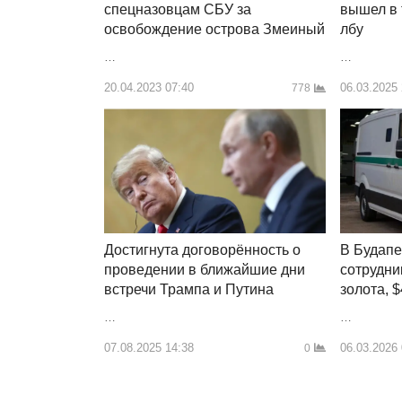
вышел в 
спецназовцам СБУ за
лбу
освобождение острова Змеиный
…
…
06.03.2025
20.04.2023 07:40
778
Достигнута договорённость о
В Будапе
проведении в ближайшие дни
сотрудни
встречи Трампа и Путина
золота, 
…
…
07.08.2025 14:38
06.03.2026
0