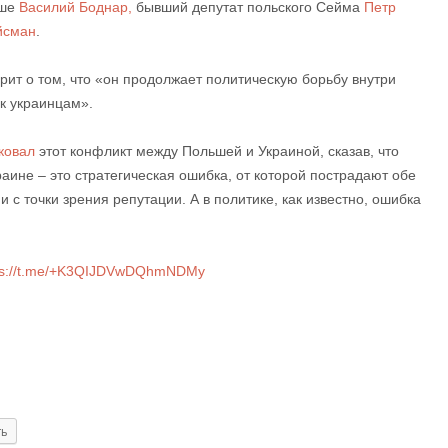
ьше
Василий Боднар,
бывший депутат польского Сейма
Петр
йсман
.
рит о том, что «он продолжает политическую борьбу внутри
 к украинцам».
ковал
этот конфликт между Польшей и Украиной, сказав, что
аине – это стратегическая ошибка, от которой пострадают обе
 с точки зрения репутации. А в политике, как известно, ошибка
ps://t.me/+K3QIJDVwDQhmNDMy
ть