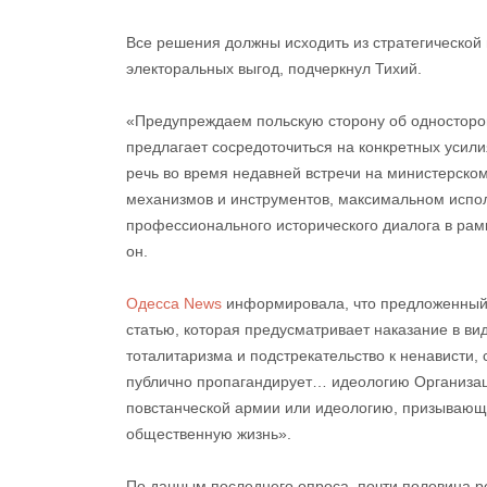
Все решения должны исходить из стратегической 
электоральных выгод, подчеркнул Тихий.
«Предупреждаем польскую сторону об односторон
предлагает сосредоточиться на конкретных усили
речь во время недавней встречи на министерско
механизмов и инструментов, максимальном испол
профессионального исторического диалога в рам
он.
Одесса News
информировала, что предложенный 
статью, которая предусматривает наказание в ви
тоталитаризма и подстрекательство к ненависти,
публично пропагандирует… идеологию Организац
повстанческой армии или идеологию, призывающ
общественную жизнь».
По данным последнего опроса, почти половина р