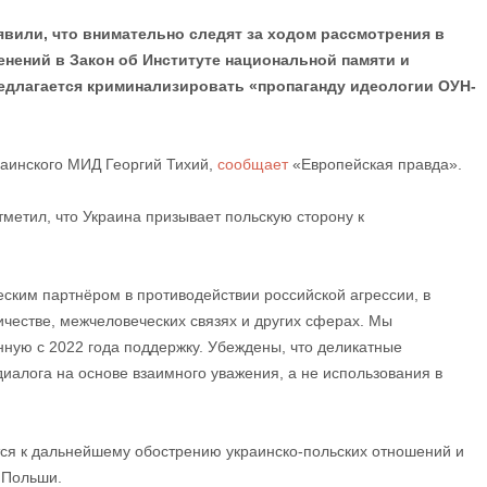
вили, что внимательно следят за ходом рассмотрения в
нений в Закон об Институте национальной памяти и
редлагается криминализировать «пропаганду идеологии ОУН-
раинского МИД Георгий Тихий,
сообщает
«Европейская правда».
тметил, что Украина призывает польскую сторону к
ским партнёром в противодействии российской агрессии, в
ичестве, межчеловеческих связях и других сферах. Мы
нную с 2022 года поддержку. Убеждены, что деликатные
иалога на основе взаимного уважения, а не использования в
ится к дальнейшему обострению украинско-польских отношений и
 Польши.