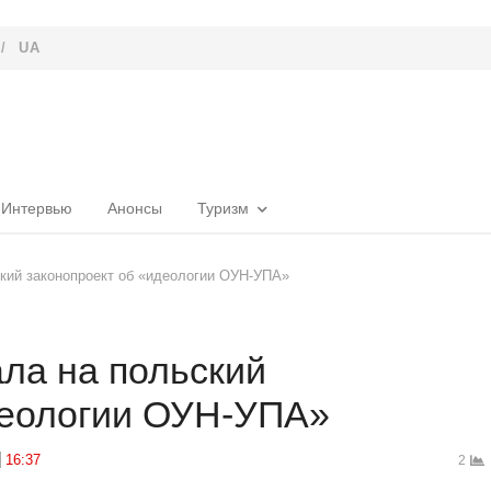
/
UA
Интервью
Анонсы
Туризм
ский законопроект об «идеологии ОУН-УПА»
ла на польский
деологии ОУН-УПА»
16:37
2