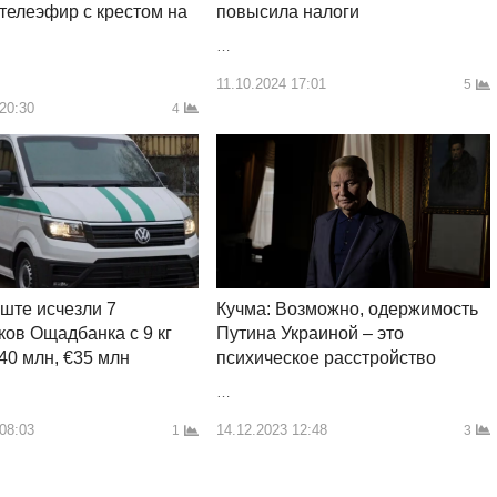
телеэфир с крестом на
повысила налоги
…
11.10.2024 17:01
5
 20:30
4
Кучма: Возможно, одержимость
ште исчезли 7
Путина Украиной – это
ков Ощадбанка с 9 кг
психическое расстройство
$40 млн, €35 млн
…
14.12.2023 12:48
 08:03
3
1