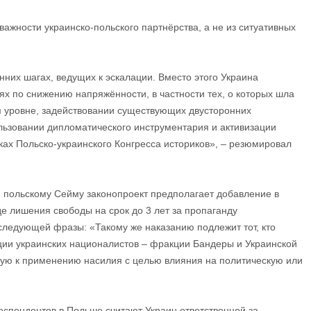
важности украинско-польского партнёрства, а не из ситуативных
них шагах, ведущих к эскалации. Вместо этого Украина
ях по снижению напряжённости, в частности тех, о которых шла
м уровне, задействовании существующих двусторонних
ьзовании дипломатического инструментария и активизации
ках Польско-украинского Конгресса историков», – резюмировал
польскому Сейму законопроект предполагает добавление в
де лишения свободы на срок до 3 лет за пропаганду
 следующей фразы: «Такому же наказанию подлежит тот, кто
ии украинских националистов – фракции Бандеры и Украинской
ую к применению насилия с целью влияния на политическую или
еспондентов в Польше считают Украин ответственной за