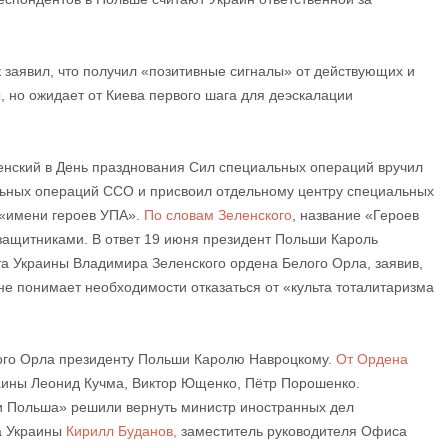
 заявил, что получил «позитивные сигналы» от действующих и
 но ожидает от Киева первого шага для деэскалации
енский в День празднования Сил специальных операций вручил
льных операций ССО и присвоил отдельному центру специальных
«имени героев УПА».
По словам Зеленского
, название «Героев
ащитниками. В ответ 19 июня президент Польши Кароль
а Украины Владимира Зеленского ордена Белого Орла, заявив,
 не понимает необходимости отказаться от «культа тоталитаризма
го Орла президенту Польши Каролю Навроцкому.
От Ордена
ины Леонид Кучма, Виктор Ющенко, Пётр Порошенко.
ки Польша» решили вернуть министр иностранных дел
а Украины
Кирилл Буданов,
заместитель руководителя Офиса