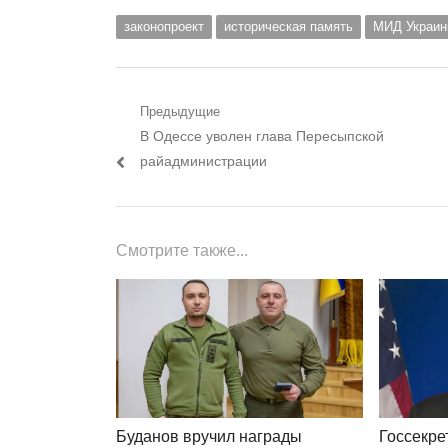
законопроект
историческая память
МИД Украи
Навигация
Предыдущие
Предыдущий
В Одессе уволен глава Пересыпской
по
пост:
райадминистрации
записям
Смотрите также...
Госсекр
Буданов вручил награды