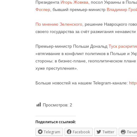
Президента
Игорь Жовква
, посол Украины в Пол
Фоглер
, бывший премьер-министр
Владимир Гро
По мнению Зеленского
, решение Навроцкого гово
своего государства за счёт разжигания ненависти
Премьер-министр Польши Дональд
Туск раскрити
«втягивание в конфликт политиков в Польше и Укр
стороны: в бизнес-плане, геополитическом плане и
хуже преступления».
Больше новостей на нашем Telegram-канале:
htt
Просмотров:
2
Поделиться ссылкой:
Telegram
Facebook
Twitter
Печа