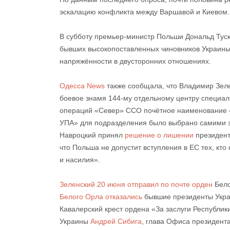
эскалацию
конфликта между Варшавой и Киевом.
В субботу премьер-министр Польши Дональд Туск
бывших высокопоставленных чиновников Украины,
напряжённости в двусторонних отношениях.
Одесса News
также сообщала, что Владимир Зел
боевое знамя 144-му отдельному центру специа
операций «Север» ССО почётное наименование 
УПА» для подразделения было выбрано самими з
Навроцкий принял
решение о лишении
президент
что Польша не допустит вступления в ЕС тех, кто
и насилия».
Зеленский 20 июня отправил по почте орден
Бело
Белого Орла отказались
бывшие президенты Укра
Кавалерский крест ордена «За заслуги Республи
Украины
Андрей Сибига
, глава Офиса президент