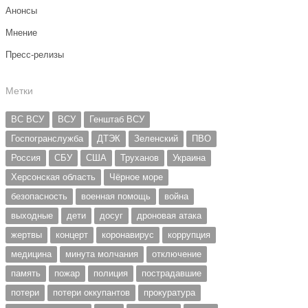
Анонсы
Мнение
Пресс-релизы
Метки
ВС ВСУ
ВСУ
Генштаб ВСУ
Госпогранслужба
ДТЭК
Зеленский
ПВО
Россия
СБУ
США
Труханов
Украина
Херсонская область
Чёрное море
безопасность
военная помощь
война
выходные
дети
досуг
дроновая атака
жертвы
концерт
коронавирус
коррупция
медицина
минута молчания
отключение
память
пожар
полиция
пострадавшие
потери
потери оккупантов
прокуратура