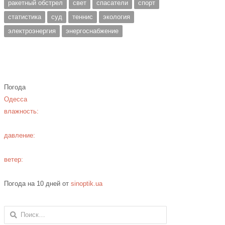
ракетный обстрел
свет
спасатели
спорт
статистика
суд
теннис
экология
электроэнергия
энергоснабжение
Погода
Одесса
влажность:
давление:
ветер:
Погода на 10 дней от
sinoptik.ua
Найти: