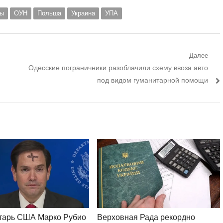
ны
ОУН
Польша
Украина
УПА
Далее
Следующий
Одесские пограничники разоблачили схему ввоза авто
пост:
под видом гуманитарной помощи
етарь США Марко Рубио
Верховная Рада рекордно