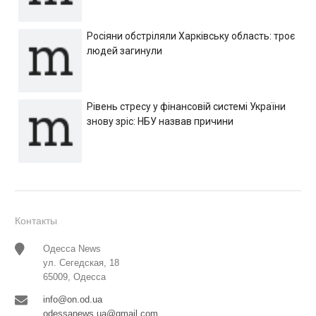
Росіяни обстріляли Харківську область: троє
людей загинули
Рівень стресу у фінансовій системі України
знову зріс: НБУ назвав причини
Контакты
Одесса News
ул. Сегедская, 18
65009, Одесса
info@on.od.ua
odessanews.ua@gmail.com