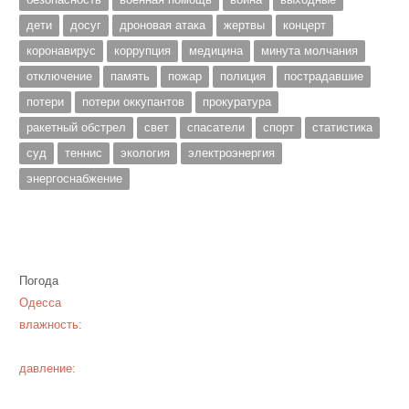
дети
досуг
дроновая атака
жертвы
концерт
коронавирус
коррупция
медицина
минута молчания
отключение
память
пожар
полиция
пострадавшие
потери
потери оккупантов
прокуратура
ракетный обстрел
свет
спасатели
спорт
статистика
суд
теннис
экология
электроэнергия
энергоснабжение
Погода
Одесса
влажность:
давление: