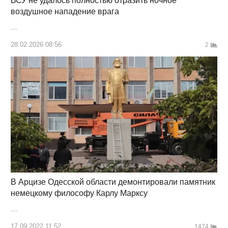
ВСУ не удалось полностью отразить ночное
воздушное нападение врага
…
28.02.2026 08:56
2
В Арцизе Одесской области демонтировали памятник
немецкому философу Карлу Марксу
…
17.09.2022 11:52
1474