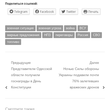
Поделиться ссылкой:
Telegram
Facebook
Twitter
Печать
военная ситуация
военная угроза
война
ВСУ
мирные предложения
НПЗ
переговоры
Россия
СВО
топливо
Навигация
Предыдущие
Далее
Предыдущий
Следующий
Представители Одесской
Ночью Силы обороны
по
пост:
пост:
области получили
Украины подавили почти
записям
госнаграды в День
76% залетевших
Конституции
вражеских дронов
Смотрите также...