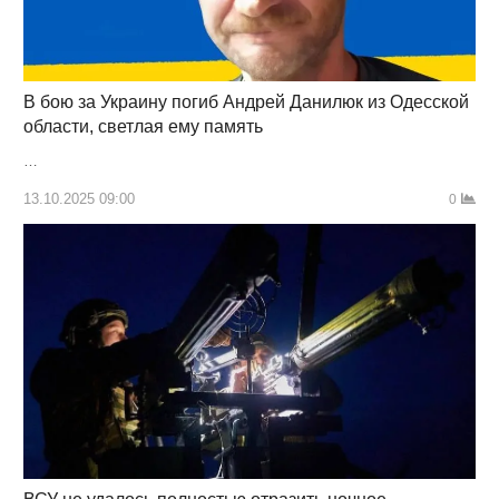
В бою за Украину погиб Андрей Данилюк из Одесской
области, светлая ему память
…
13.10.2025 09:00
0