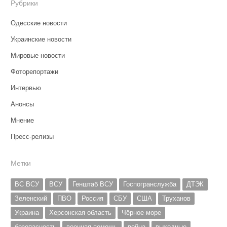
Рубрики
Одесские новости
Украинские новости
Мировые новости
Фоторепортажи
Интервью
Анонсы
Мнение
Пресс-релизы
Метки
ВС ВСУ
ВСУ
Генштаб ВСУ
Госпогранслужба
ДТЭК
Зеленский
ПВО
Россия
СБУ
США
Труханов
Украина
Херсонская область
Чёрное море
безопасность
военная помощь
война
выходные