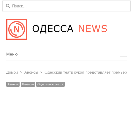
Найти:
Menu
Меню
Домой
Анонсы
Одесский театр кукол представляет премьеру с
Анонсы
Новости
Одесские новости