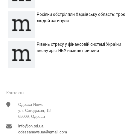
Росіяни обстріляли Харківську область: троє
людей загинули
Рівень стресу у фінансовій системі України
знову зріс: НБУ назвав причини
Контакты
Одесса News
ул. Сегедская, 18
65009, Одесса
info@on.od.ua
odessanews.ua@gmail.com