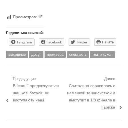
Просмотров:
15
Поделиться ссылкой:
Telegram
Facebook
Twitter
Печать
выходные
досуг
премьера
спектакль
театр кукол
Навигация
Предыдущие
Далее
Предыдущий
Следующий
В Іспанії продовжуються
Свитолина справилась с
по
пост:
пост:
шашкові баталії: як
немецкой теннисисткой и
записям
виступають наші
выступит в 1/8 финала в
Париже