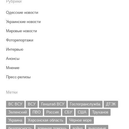
Рубрики
Одесские новости
Украинские новости
Мировые новости
Фоторепортажи
Интервью
Анонсы
Мнение
Пресс-релизы
Метки
ВС ВСУ
ВСУ
Генштаб ВСУ
Госпогранслужба
ДТЭК
Зеленский
ПВО
Россия
СБУ
США
Труханов
Украина
Херсонская область
Чёрное море
безопасность
военная помощь
война
выходные