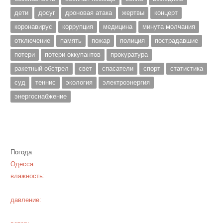
дети
досуг
дроновая атака
жертвы
концерт
коронавирус
коррупция
медицина
минута молчания
отключение
память
пожар
полиция
пострадавшие
потери
потери оккупантов
прокуратура
ракетный обстрел
свет
спасатели
спорт
статистика
суд
теннис
экология
электроэнергия
энергоснабжение
Погода
Одесса
влажность:
давление: