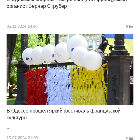
органист Бернар Струбер
…
05.11.2024 19:40
6
В Одессе прошёл яркий фестиваль французской
культуры
…
15.07.2024 21:03
6