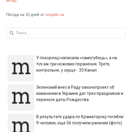
ветер:
Погода на 10 дней от
sinoptik.ua
Найти:
У похоронці написали «самогубець», а на
тілі аж три ножових поранення. Третє,
контрольне, у серце - 33 Канал
Зеленский внес в Раду законопроект об
изменении в Украине дат трех праздников и
переносе даты Рождества
В результате удара по Краматорску погибли
9 человек, еще 56 получили ранения (фото)