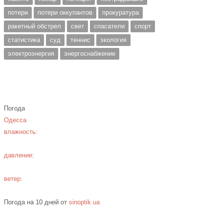
потери
потери оккупантов
прокуратура
ракетный обстрел
свет
спасатели
спорт
статистика
суд
теннис
экология
электроэнергия
энергоснабжение
Погода
Одесса
влажность:
давление:
ветер:
Погода на 10 дней от
sinoptik.ua