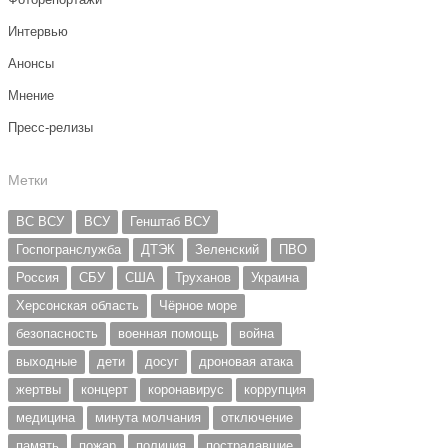
Интервью
Анонсы
Мнение
Пресс-релизы
Метки
ВС ВСУ
ВСУ
Генштаб ВСУ
Госпогранслужба
ДТЭК
Зеленский
ПВО
Россия
СБУ
США
Труханов
Украина
Херсонская область
Чёрное море
безопасность
военная помощь
война
выходные
дети
досуг
дроновая атака
жертвы
концерт
коронавирус
коррупция
медицина
минута молчания
отключение
память
пожар
полиция
пострадавшие