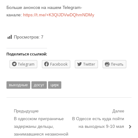
Больше анонсов на нашем Telegram-
канале:
https://t.me/+K3QIJDVwDQhmNDMy
Просмотров:
7
Поделиться ссылкой:
Telegram
Facebook
Twitter
Печать
выходные
досуг
цирк
Навигация
Предыдущие
Далее
Предыдущий
Следующий
В одесском приграничье
В Одессе есть куда пойти
по
пост:
пост:
задержаны дельцы,
на выходных 9-10 мая
записям
занимавшиеся незаконной