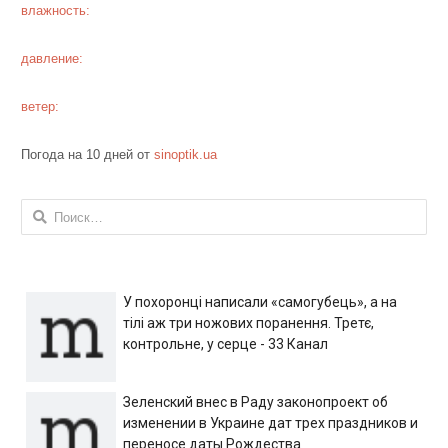
влажность:
давление:
ветер:
Погода на 10 дней от
sinoptik.ua
Найти:
У похоронці написали «самогубець», а на
тілі аж три ножових поранення. Третє,
контрольне, у серце - 33 Канал
Зеленский внес в Раду законопроект об
изменении в Украине дат трех праздников и
переносе даты Рождества