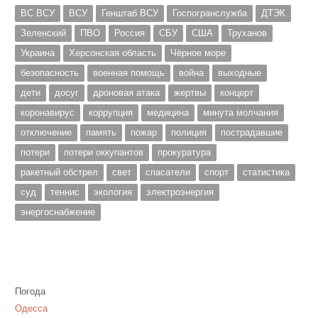
ВС ВСУ
ВСУ
Генштаб ВСУ
Госпогранслужба
ДТЭК
Зеленский
ПВО
Россия
СБУ
США
Труханов
Украина
Херсонская область
Чёрное море
безопасность
военная помощь
война
выходные
дети
досуг
дроновая атака
жертвы
концерт
коронавирус
коррупция
медицина
минута молчания
отключение
память
пожар
полиция
пострадавшие
потери
потери оккупантов
прокуратура
ракетный обстрел
свет
спасатели
спорт
статистика
суд
теннис
экология
электроэнергия
энергоснабжение
Погода
Одесса