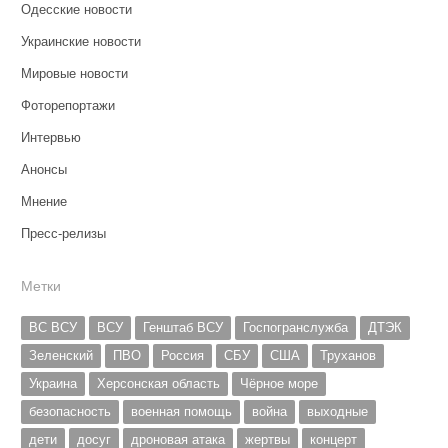
Одесские новости
Украинские новости
Мировые новости
Фоторепортажи
Интервью
Анонсы
Мнение
Пресс-релизы
Метки
ВС ВСУ
ВСУ
Генштаб ВСУ
Госпогранслужба
ДТЭК
Зеленский
ПВО
Россия
СБУ
США
Труханов
Украина
Херсонская область
Чёрное море
безопасность
военная помощь
война
выходные
дети
досуг
дроновая атака
жертвы
концерт