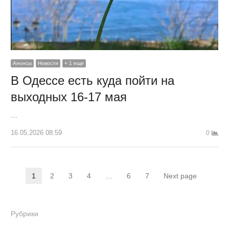
Анонсы
Новости
+ 1 еще
В Одессе есть куда пойти на
выходных 16-17 мая
…
16.05.2026 08:59
0
Навигация
1
2
3
4
…
6
7
Next page
Страница
Страница
Страница
Страница
Страница
Страница
по
записям
Рубрики