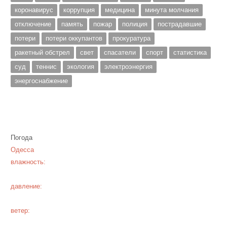
коронавирус
коррупция
медицина
минута молчания
отключение
память
пожар
полиция
пострадавшие
потери
потери оккупантов
прокуратура
ракетный обстрел
свет
спасатели
спорт
статистика
суд
теннис
экология
электроэнергия
энергоснабжение
Погода
Одесса
влажность:
давление:
ветер: