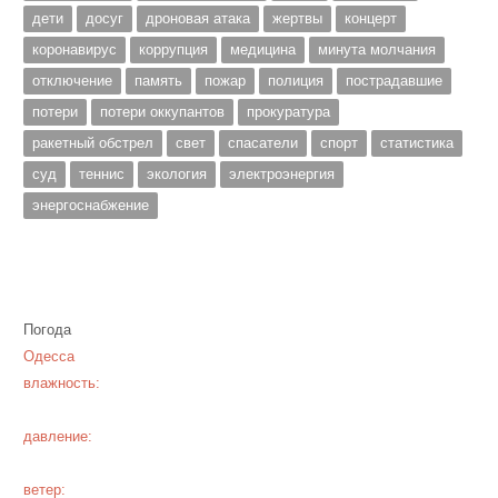
дети
досуг
дроновая атака
жертвы
концерт
коронавирус
коррупция
медицина
минута молчания
отключение
память
пожар
полиция
пострадавшие
потери
потери оккупантов
прокуратура
ракетный обстрел
свет
спасатели
спорт
статистика
суд
теннис
экология
электроэнергия
энергоснабжение
Погода
Одесса
влажность:
давление:
ветер: