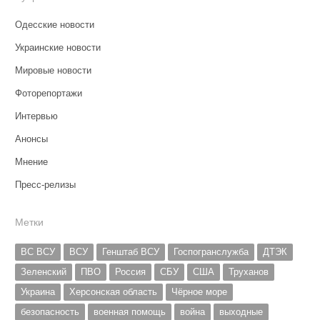
Одесские новости
Украинские новости
Мировые новости
Фоторепортажи
Интервью
Анонсы
Мнение
Пресс-релизы
Метки
ВС ВСУ
ВСУ
Генштаб ВСУ
Госпогранслужба
ДТЭК
Зеленский
ПВО
Россия
СБУ
США
Труханов
Украина
Херсонская область
Чёрное море
безопасность
военная помощь
война
выходные