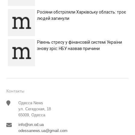
Росіяни обстріляли Харківську область: троє
людей загинули
Рівень стресу у фінансовій системі України
знову зріс: НБУ назвав причини
Контакты
Одесса News
ул. Сегедская, 18
65009, Одесса
info@on.od.ua
odessanews.ua@gmail.com