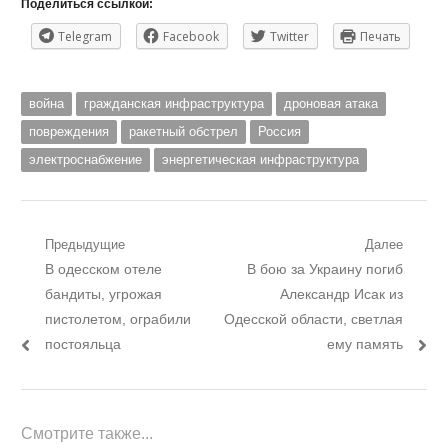
Поделиться ссылкой:
Telegram
Facebook
Twitter
Печать
война
гражданская инфраструктура
дроновая атака
повреждения
ракетный обстрел
Россия
электроснабжение
энергетическая инфраструктура
Навигация
Предыдущие
Далее
Предыдущий
Следующий
В одесском отеле
В бою за Украину погиб
по
пост:
пост:
бандиты, угрожая
Александр Исак из
записям
пистолетом, ограбили
Одесской области, светлая
постояльца
ему память
Смотрите также...