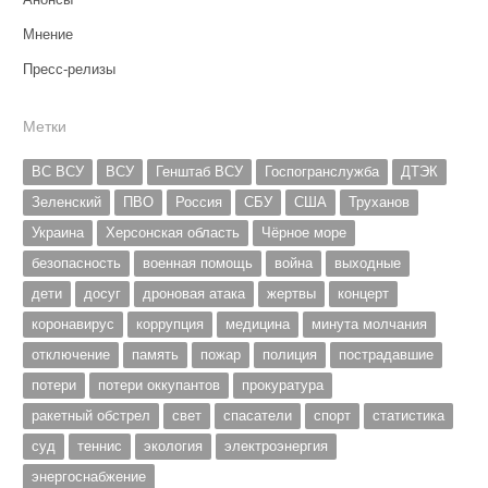
Мнение
Пресс-релизы
Метки
ВС ВСУ
ВСУ
Генштаб ВСУ
Госпогранслужба
ДТЭК
Зеленский
ПВО
Россия
СБУ
США
Труханов
Украина
Херсонская область
Чёрное море
безопасность
военная помощь
война
выходные
дети
досуг
дроновая атака
жертвы
концерт
коронавирус
коррупция
медицина
минута молчания
отключение
память
пожар
полиция
пострадавшие
потери
потери оккупантов
прокуратура
ракетный обстрел
свет
спасатели
спорт
статистика
суд
теннис
экология
электроэнергия
энергоснабжение