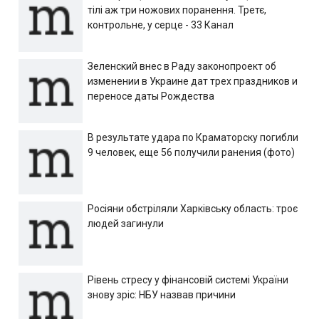
тілі аж три ножових поранення. Третє,
контрольне, у серце - 33 Канал
Зеленский внес в Раду законопроект об
изменении в Украине дат трех праздников и
переносе даты Рождества
В результате удара по Краматорску погибли
9 человек, еще 56 получили ранения (фото)
Росіяни обстріляли Харківську область: троє
людей загинули
Рівень стресу у фінансовій системі України
знову зріс: НБУ назвав причини