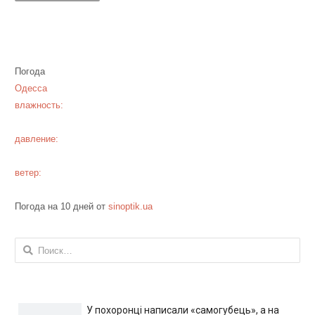
Погода
Одесса
влажность:
давление:
ветер:
Погода на 10 дней от
sinoptik.ua
Найти:
У похоронці написали «самогубець», а на