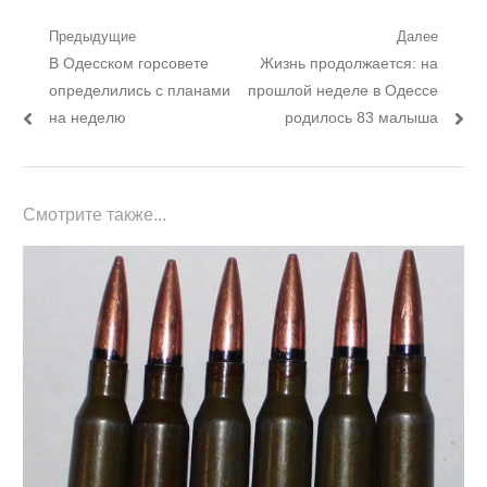
Навигация
Предыдущие
Далее
Предыдущий
Следующий
В Одесском горсовете
Жизнь продолжается: на
по
пост:
пост:
определились с планами
прошлой неделе в Одессе
записям
на неделю
родилось 83 малыша
Смотрите также...