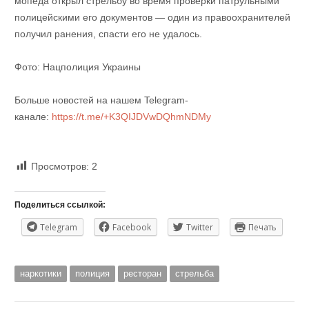
мопеда открыл стрельбу во время проверки патрульными
полицейскими его документов — один из правоохранителей
получил ранения, спасти его не удалось.
Фото: Нацполиция Украины
Больше новостей на нашем Telegram-
канале:
https://t.me/+K3QIJDVwDQhmNDMy
Просмотров:
2
Поделиться ссылкой:
Telegram
Facebook
Twitter
Печать
наркотики
полиция
ресторан
стрельба