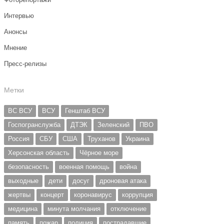
Интервью
Анонсы
Мнение
Пресс-релизы
Метки
ВС ВСУ
ВСУ
Генштаб ВСУ
Госпогранслужба
ДТЭК
Зеленский
ПВО
Россия
СБУ
США
Труханов
Украина
Херсонская область
Чёрное море
безопасность
военная помощь
война
выходные
дети
досуг
дроновая атака
жертвы
концерт
коронавирус
коррупция
медицина
минута молчания
отключение
память
пожар
полиция
пострадавшие