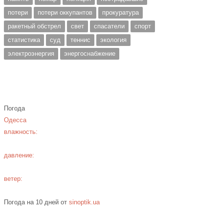
потери
потери оккупантов
прокуратура
ракетный обстрел
свет
спасатели
спорт
статистика
суд
теннис
экология
электроэнергия
энергоснабжение
Погода
Одесса
влажность:
давление:
ветер:
Погода на 10 дней от
sinoptik.ua