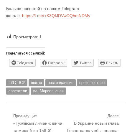
Больше новостей на нашем Telegram-
канале:
https://t.me/+K3QIJDVwDQhmNDMy
Просмотров:
1
Поделиться ссылкой:
Telegram
Facebook
Twitter
Печать
ГУГСЧСУ
пожар
пострадавшие
происшествие
спасатели
ул. Марсельская
Навигация
Предыдущие
Далее
Предыдущий
Следующий
«Тузлівські лимани: війна
В Украине новый глава
по
пост:
пост:
та мир» (вип.158-й):
Госпогранслужбы, правда,