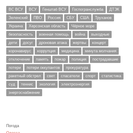
ВС ВСУ
ВСУ
Генштаб ВСУ
Госпогранслужба
ДТЭК
Зеленский
ПВО
Россия
СБУ
США
Труханов
Украина
Херсонская область
Чёрное море
безопасность
военная помощь
война
выходные
дети
досуг
дроновая атака
жертвы
концерт
коронавирус
коррупция
медицина
минута молчания
отключение
память
пожар
полиция
пострадавшие
потери
потери оккупантов
прокуратура
ракетный обстрел
свет
спасатели
спорт
статистика
суд
теннис
экология
электроэнергия
энергоснабжение
Погода
Одесса