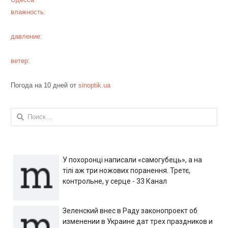
влажность:
давление:
ветер:
Погода на 10 дней от
sinoptik.ua
Найти:
У похоронці написали «самогубець», а на
тілі аж три ножових поранення. Третє,
контрольне, у серце - 33 Канал
Зеленский внес в Раду законопроект об
изменении в Украине дат трех праздников и