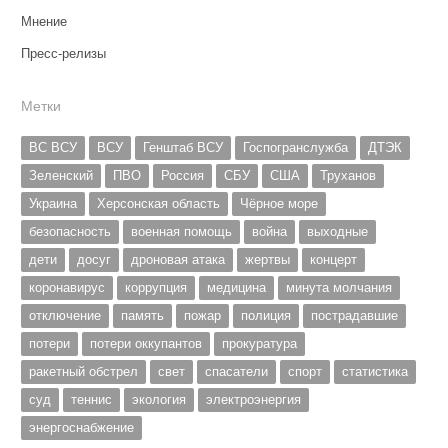
Мнение
Пресс-релизы
Метки
ВС ВСУ
ВСУ
Генштаб ВСУ
Госпогранслужба
ДТЭК
Зеленский
ПВО
Россия
СБУ
США
Труханов
Украина
Херсонская область
Чёрное море
безопасность
военная помощь
война
выходные
дети
досуг
дроновая атака
жертвы
концерт
коронавирус
коррупция
медицина
минута молчания
отключение
память
пожар
полиция
пострадавшие
потери
потери оккупантов
прокуратура
ракетный обстрел
свет
спасатели
спорт
статистика
суд
теннис
экология
электроэнергия
энергоснабжение