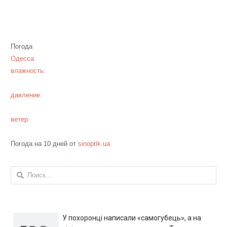
Погода
Одесса
влажность:
давление:
ветер:
Погода на 10 дней от
sinoptik.ua
Найти:
У похоронці написали «самогубець», а на