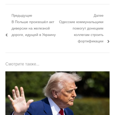
Навигация
Предыдущие
Далее
Предыдущий
Следующий
В Польше произошёл акт
Одесские коммунальщики
по
пост:
пост:
диверсии на железной
помогут донецким
записям
дороге, идущей в Украину
коллегам строить
фортификации
Смотрите также...