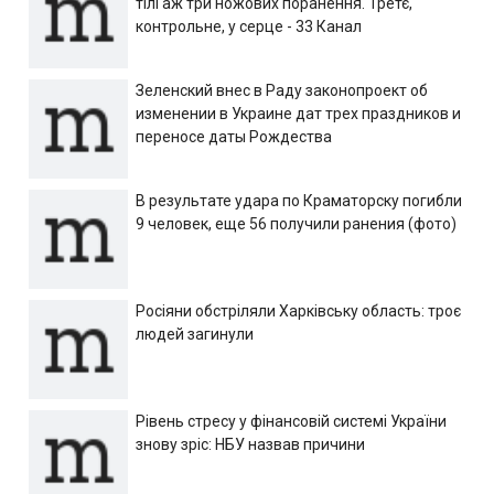
тілі аж три ножових поранення. Третє,
контрольне, у серце - 33 Канал
Зеленский внес в Раду законопроект об
изменении в Украине дат трех праздников и
переносе даты Рождества
В результате удара по Краматорску погибли
9 человек, еще 56 получили ранения (фото)
Росіяни обстріляли Харківську область: троє
людей загинули
Рівень стресу у фінансовій системі України
знову зріс: НБУ назвав причини