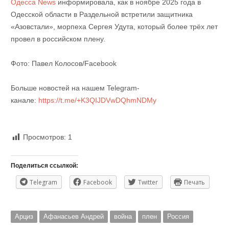
Одесса News
информировала, как в ноябре 2025 года в
Одесской области в Раздельной встретили защитника
«Азовстали», морпеха Сергея Удута, который более трёх лет
провел в российском плену.
Фото: Павел Колосов/Facebook
Больше новостей на нашем Telegram-
канале:
https://t.me/+K3QIJDVwDQhmNDMy
Просмотров:
1
Поделиться ссылкой:
Telegram
Facebook
Twitter
Печать
Арциз
Афанасьев Андрей
война
плен
Россия