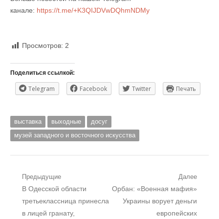
канале:
https://t.me/+K3QIJDVwDQhmNDMy
Просмотров:
2
Поделиться ссылкой:
Telegram
Facebook
Twitter
Печать
выставка
выходные
досуг
музей западного и восточного искусства
Навигация
Предыдущие
Далее
Предыдущий
Следующий
В Одесской области
Орбан: «Военная мафия»
по
пост:
пост:
третьеклассница принесла
Украины ворует деньги
записям
в лицей гранату,
европейских