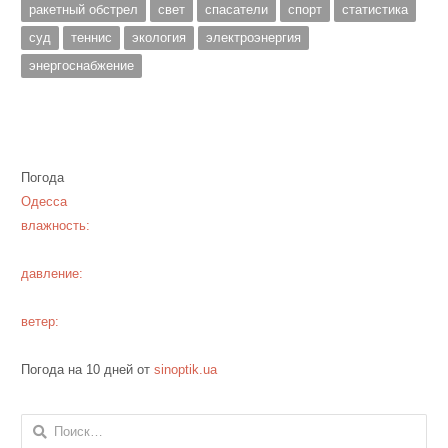
ракетный обстрел
свет
спасатели
спорт
статистика
суд
теннис
экология
электроэнергия
энергоснабжение
Погода
Одесса
влажность:
давление:
ветер:
Погода на 10 дней от
sinoptik.ua
Найти: