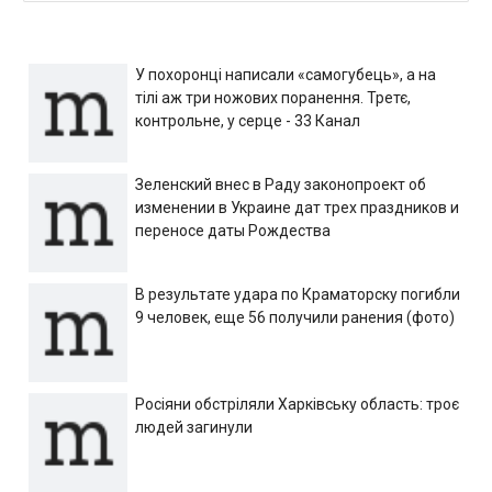
У похоронці написали «самогубець», а на
тілі аж три ножових поранення. Третє,
контрольне, у серце - 33 Канал
Зеленский внес в Раду законопроект об
изменении в Украине дат трех праздников и
переносе даты Рождества
В результате удара по Краматорску погибли
9 человек, еще 56 получили ранения (фото)
Росіяни обстріляли Харківську область: троє
людей загинули