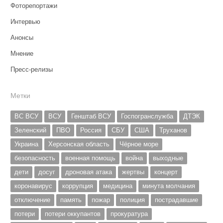
Фоторепортажи
Интервью
Анонсы
Мнение
Пресс-релизы
Метки
ВС ВСУ
ВСУ
Генштаб ВСУ
Госпогранслужба
ДТЭК
Зеленский
ПВО
Россия
СБУ
США
Труханов
Украина
Херсонская область
Чёрное море
безопасность
военная помощь
война
выходные
дети
досуг
дроновая атака
жертвы
концерт
коронавирус
коррупция
медицина
минута молчания
отключение
память
пожар
полиция
пострадавшие
потери
потери оккупантов
прокуратура