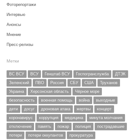
Фоторепортажи
Интервью
Анонсы
Мнение
Пресс-релизы
Метки
ВС ВСУ
ВСУ
Генштаб ВСУ
Госпогранслужба
ДТЭК
Зеленский
ПВО
Россия
СБУ
США
Труханов
Украина
Херсонская область
Чёрное море
безопасность
военная помощь
война
выходные
дети
досуг
дроновая атака
жертвы
концерт
коронавирус
коррупция
медицина
минута молчания
отключение
память
пожар
полиция
пострадавшие
потери
потери оккупантов
прокуратура