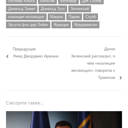
Антониу Кошта
Бельгия
Виткофф
Дик Схооф
Дональд Трамп
Дональд Туск
Зеленский
коалиция желающих
Макрон
Париж
Стубб
Урсула фон дер Ляйен
Франция
Фредериксен
Навигация
Предыдущие
Далее
Предыдущий
Следующий
Умер Джорджио Армани
Зеленский рассказал, о
по
пост:
пост:
чём «коалиция
записям
желающих» говорила с
Трампом
Смотрите также...