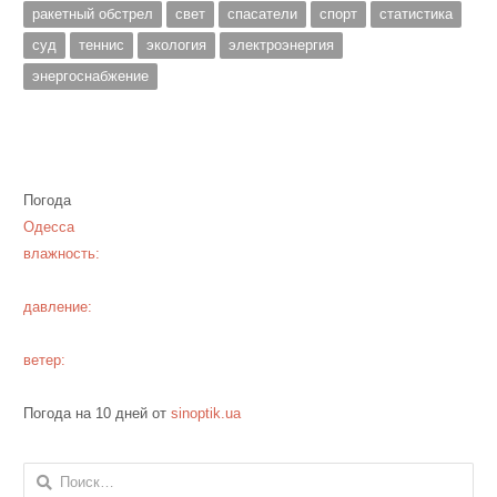
ракетный обстрел
свет
спасатели
спорт
статистика
суд
теннис
экология
электроэнергия
энергоснабжение
Погода
Одесса
влажность:
давление:
ветер:
Погода на 10 дней от
sinoptik.ua
Найти: