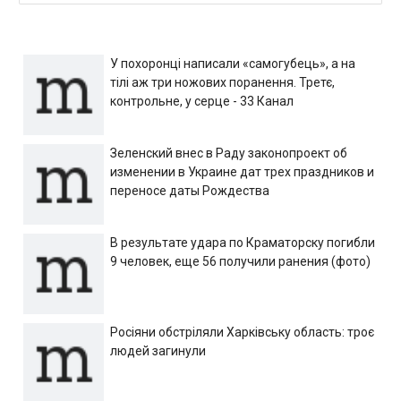
У похоронці написали «самогубець», а на
тілі аж три ножових поранення. Третє,
контрольне, у серце - 33 Канал
Зеленский внес в Раду законопроект об
изменении в Украине дат трех праздников и
переносе даты Рождества
В результате удара по Краматорску погибли
9 человек, еще 56 получили ранения (фото)
Росіяни обстріляли Харківську область: троє
людей загинули