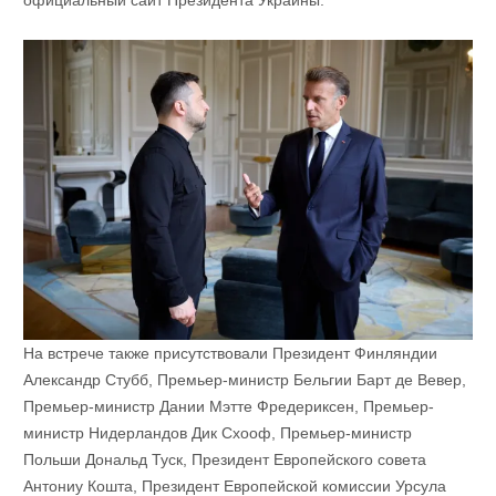
официальный сайт Президента Украины.
На встрече также присутствовали Президент Финляндии
Александр Стубб, Премьер-министр Бельгии Барт де Вевер,
Премьер-министр Дании Мэтте Фредериксен, Премьер-
министр Нидерландов Дик Схооф, Премьер-министр
Польши Дональд Туск, Президент Европейского совета
Антониу Кошта, Президент Европейской комиссии Урсула