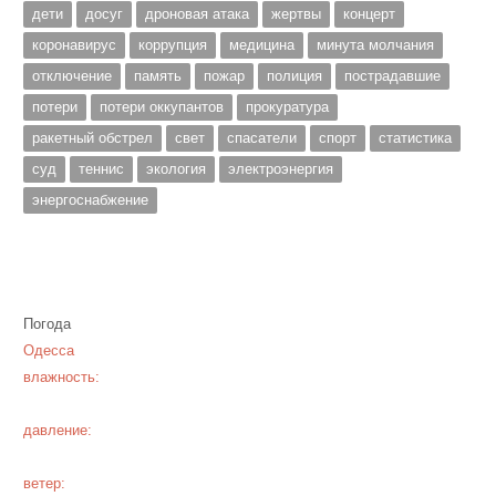
дети
досуг
дроновая атака
жертвы
концерт
коронавирус
коррупция
медицина
минута молчания
отключение
память
пожар
полиция
пострадавшие
потери
потери оккупантов
прокуратура
ракетный обстрел
свет
спасатели
спорт
статистика
суд
теннис
экология
электроэнергия
энергоснабжение
Погода
Одесса
влажность:
давление:
ветер: