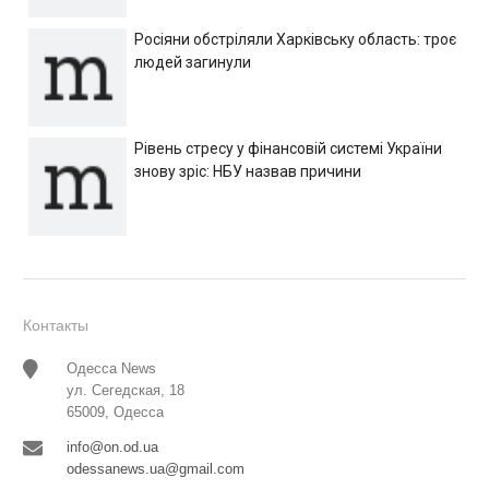
Росіяни обстріляли Харківську область: троє
людей загинули
Рівень стресу у фінансовій системі України
знову зріс: НБУ назвав причини
Контакты
Одесса News
ул. Сегедская, 18
65009, Одесса
info@on.od.ua
odessanews.ua@gmail.com