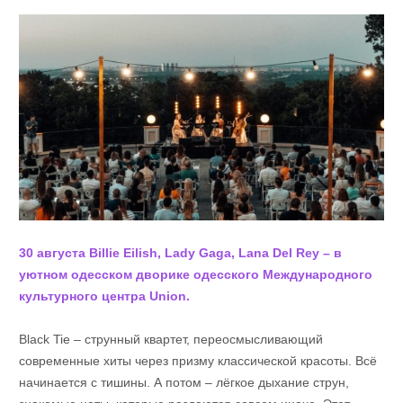
30 августа Billie Eilish, Lady Gaga, Lana Del Rey – в
уютном одесском дворике одесского Международного
культурного центра Union.
Black Tie – струнный квартет, переосмысливающий
современные хиты через призму классической красоты. Всё
начинается с тишины. А потом – лёгкое дыхание струн,