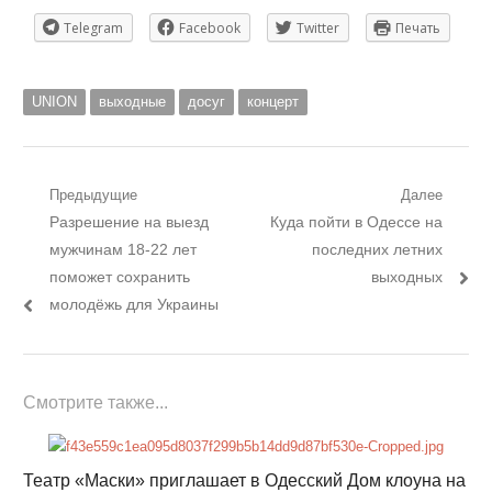
Telegram
Facebook
Twitter
Печать
UNION
выходные
досуг
концерт
Навигация
Предыдущие
Далее
Предыдущий
Следующий
Разрешение на выезд
Куда пойти в Одессе на
по
пост:
пост:
мужчинам 18-22 лет
последних летних
записям
поможет сохранить
выходных
молодёжь для Украины
Смотрите также...
Театр «Маски» приглашает в Одесский Дом клоуна на