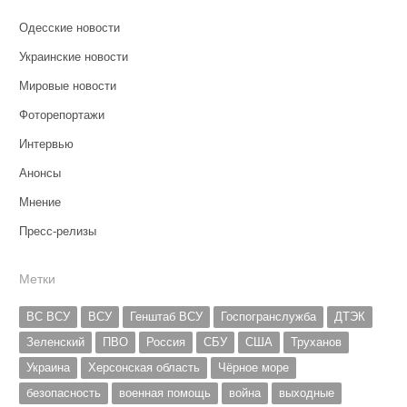
Одесские новости
Украинские новости
Мировые новости
Фоторепортажи
Интервью
Анонсы
Мнение
Пресс-релизы
Метки
ВС ВСУ
ВСУ
Генштаб ВСУ
Госпогранслужба
ДТЭК
Зеленский
ПВО
Россия
СБУ
США
Труханов
Украина
Херсонская область
Чёрное море
безопасность
военная помощь
война
выходные