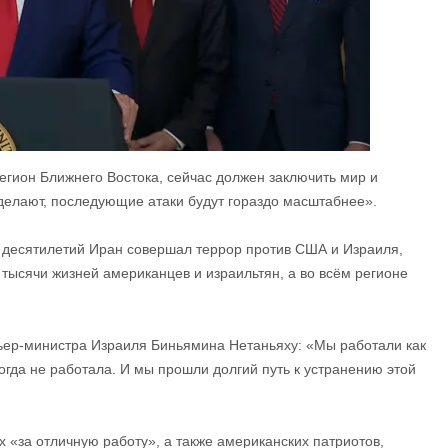
егион Ближнего Востока, сейчас должен заключить мир и
сделают, последующие атаки будут гораздо масштабнее».
х десятилетий Иран совершал террор против США и Израиля,
 тысячи жизней американцев и израильтян, а во всём регионе
ьер-министра Израиля Биньямина Нетаньяху: «Мы работали как
огда не работала. И мы прошли долгий путь к устранению этой
х «за отличную работу», а также американских патриотов,