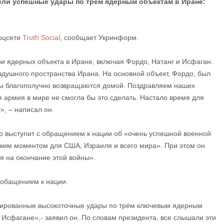
ли успешные удары по трём ядерным объектам в Иране:
соцсети
Truth Social
, сообщает Укринформ.
и ядерных объекта в Иране, включая Фордо, Натанг и Исфаган.
здушного пространства Ирана. На основной объект, Фордо, был
ы благополучно возвращаются домой. Поздравляем наших
 армия в мире не смогла бы это сделать. Настало время для
», – написал он.
о выступит с обращением к нации об «очень успешной военной
ским моментом для США, Израиля и всего мира». При этом он
я на окончание этой войны».
 обащением к нации.
сированные высокоточные удары по трём ключевым ядерным
 Исфагане»,- заявил он. По словам президента, все слышали эти