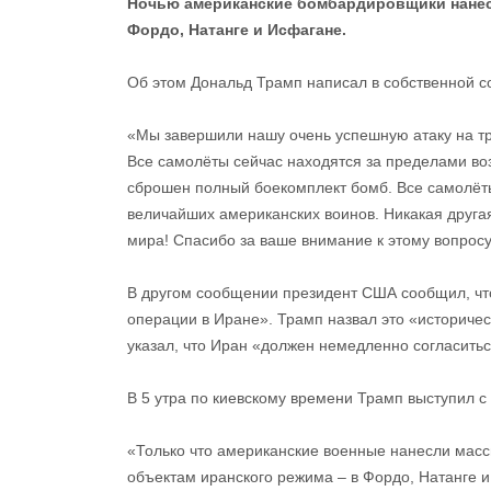
Ночью американские бомбардировщики нанес
Фордо, Натанге и Исфагане.
Об этом Дональд Трамп написал в собственной 
«Мы завершили нашу очень успешную атаку на тр
Все самолёты сейчас находятся за пределами во
сброшен полный боекомплект бомб. Все самолёт
величайших американских воинов. Никакая другая
мира! Спасибо за ваше внимание к этому вопросу
В другом сообщении президент США сообщил, чт
операции в Иране». Трамп назвал это «историче
указал, что Иран «должен немедленно согласитьс
В 5 утра по киевскому времени Трамп выступил с
«Только что американские военные нанесли мас
объектам иранского режима – в Фордо, Натанге и