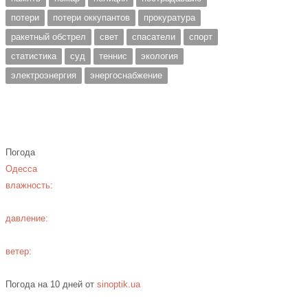
потери
потери оккупантов
прокуратура
ракетный обстрел
свет
спасатели
спорт
статистика
суд
теннис
экология
электроэнергия
энергоснабжение
Погода
Одесса
влажность:
давление:
ветер:
Погода на 10 дней от
sinoptik.ua