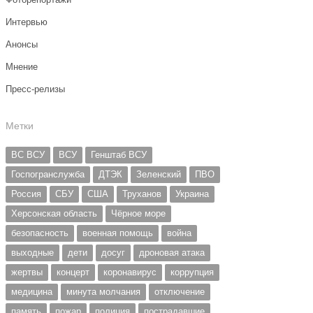
Интервью
Анонсы
Мнение
Пресс-релизы
Метки
ВС ВСУ
ВСУ
Генштаб ВСУ
Госпогранслужба
ДТЭК
Зеленский
ПВО
Россия
СБУ
США
Труханов
Украина
Херсонская область
Чёрное море
безопасность
военная помощь
война
выходные
дети
досуг
дроновая атака
жертвы
концерт
коронавирус
коррупция
медицина
минута молчания
отключение
память
пожар
полиция
пострадавшие