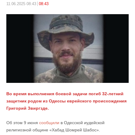
11.06.2025 08:43
08:43
Во время выполнения боевой задачи погиб 32-летний
защитник родом из Одессы еврейского происхождения
Григорий Звиргзде.
Об этом 9 июня
сообщили
в Одесской иудейской
религиозной общине «Хабад Шомрей Шабос».