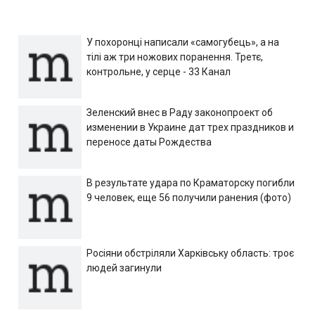
У похоронці написали «самогубець», а на
тілі аж три ножових поранення. Третє,
контрольне, у серце - 33 Канал
Зеленский внес в Раду законопроект об
изменении в Украине дат трех праздников и
переносе даты Рождества
В результате удара по Краматорску погибли
9 человек, еще 56 получили ранения (фото)
Росіяни обстріляли Харківську область: троє
людей загинули