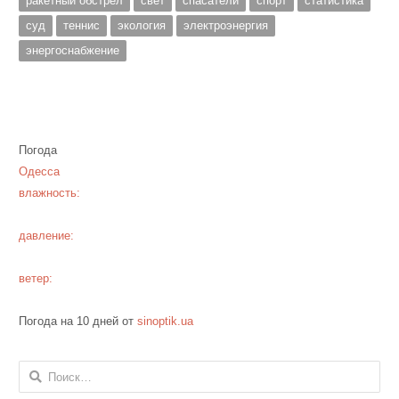
ракетный обстрел
свет
спасатели
спорт
статистика
суд
теннис
экология
электроэнергия
энергоснабжение
Погода
Одесса
влажность:
давление:
ветер:
Погода на 10 дней от
sinoptik.ua
Найти: