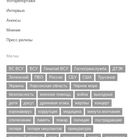
Фоторепортажи
Интервью
Анонсы
Мнение
Пресс-релизы
Метки
ВС ВСУ
ВСУ
Генштаб ВСУ
Госпогранслужба
ДТЭК
Зеленский
ПВО
Россия
СБУ
США
Труханов
Украина
Херсонская область
Чёрное море
безопасность
военная помощь
война
выходные
дети
досуг
дроновая атака
жертвы
концерт
коронавирус
коррупция
медицина
минута молчания
отключение
память
пожар
полиция
пострадавшие
потери
потери оккупантов
прокуратура