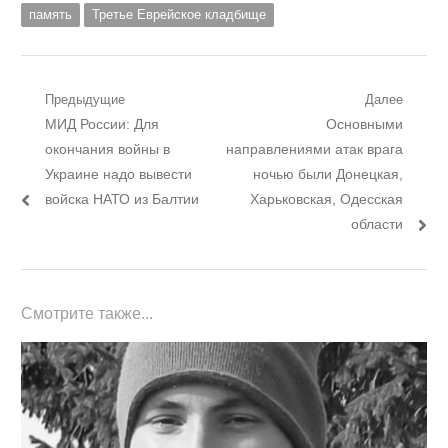
память
Третье Еврейское кладбище
Навигация
Предыдущие
Далее
Предыдущий
Следующий
МИД России: Для
Основными
по
пост:
пост:
окончания войны в
направлениями атак врага
записям
Украине надо вывести
ночью были Донецкая,
войска НАТО из Балтии
Харьковская, Одесская
области
Смотрите также...