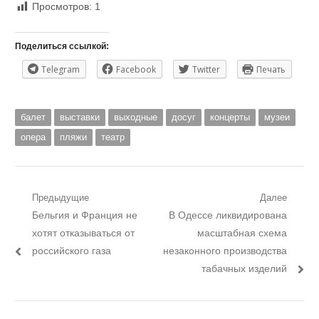
Просмотров:
1
Поделиться ссылкой:
Telegram
Facebook
Twitter
Печать
балет
выставки
выходные
досуг
концерты
музеи
опера
пляжи
театр
Навигация
Предыдущие
Далее
Предыдущий
Следующий
Бельгия и Франция не
В Одессе ликвидирована
по
пост:
пост:
хотят отказываться от
масштабная схема
записям
российского газа
незаконного производства
табачных изделий