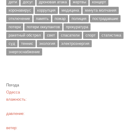
дети
досуг
дроновая атака
жертвы
концерт
коронавирус
коррупция
медицина
минута молчания
отключение
память
пожар
полиция
пострадавшие
потери
потери оккупантов
прокуратура
ракетный обстрел
свет
спасатели
спорт
статистика
суд
теннис
экология
электроэнергия
энергоснабжение
Погода
Одесса
влажность:
давление:
ветер: