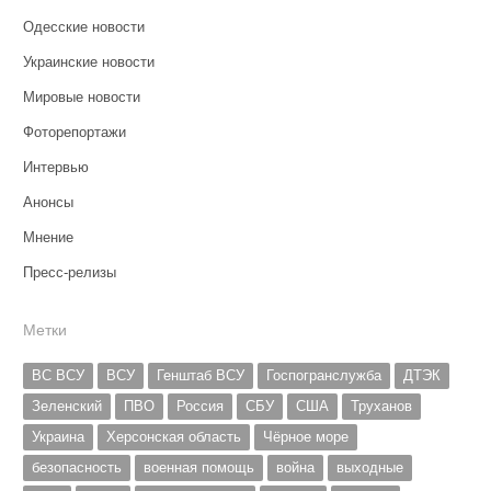
Одесские новости
Украинские новости
Мировые новости
Фоторепортажи
Интервью
Анонсы
Мнение
Пресс-релизы
Метки
ВС ВСУ
ВСУ
Генштаб ВСУ
Госпогранслужба
ДТЭК
Зеленский
ПВО
Россия
СБУ
США
Труханов
Украина
Херсонская область
Чёрное море
безопасность
военная помощь
война
выходные