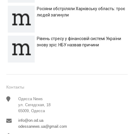
Росіяни обстріляли Харківську область: троє
людей загинули
Рівень стресу у фінансовій системі України
знову зріс: НБУ назвав причини
Контакты
Одесса News
ул. Сегедская, 18
65009, Одесса
info@on.od.ua
odessanews.ua@gmail.com