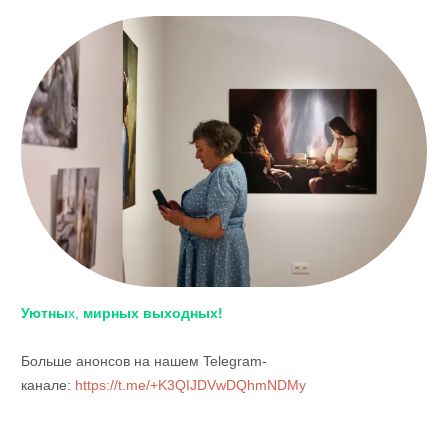
Уютны
х,
мирных выходных!
Больше анонсов на нашем Telegram-
канале:
https://t.me/+K3QIJDVwDQhmNDMy