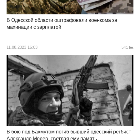
В Одесской области оштрафовали военкома за
махинации с зарплатой
…
11.08.2023 16:03
541
В бою под Бахмутом погиб бывший одесский регбист
Александр Морев, светлая ему память