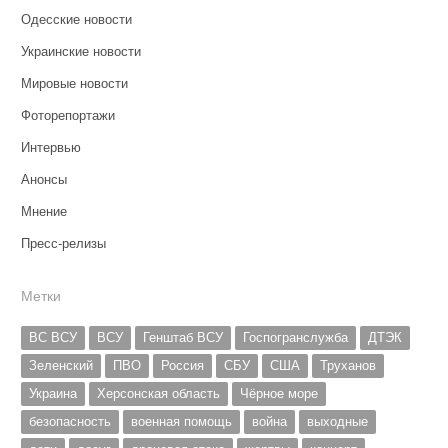
Одесские новости
Украинские новости
Мировые новости
Фоторепортажи
Интервью
Анонсы
Мнение
Пресс-релизы
Метки
ВС ВСУ
ВСУ
Генштаб ВСУ
Госпогранслужба
ДТЭК
Зеленский
ПВО
Россия
СБУ
США
Труханов
Украина
Херсонская область
Чёрное море
безопасность
военная помощь
война
выходные