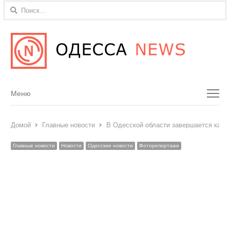
Найти:
Menu
Меню
Домой
Главные новости
В Одесской области завершается капре
Главные новости
Новости
Одесские новости
Фоторепортажи