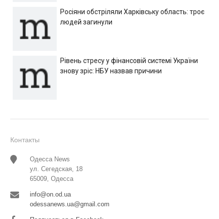
Росіяни обстріляли Харківську область: троє
людей загинули
Рівень стресу у фінансовій системі України
знову зріс: НБУ назвав причини
Контакты
Одесса News
ул. Сегедская, 18
65009, Одесса
info@on.od.ua
odessanews.ua@gmail.com