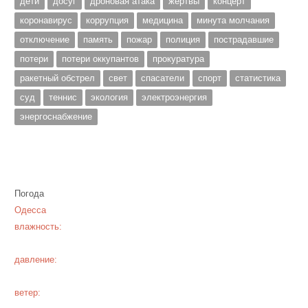
дети
досуг
дроновая атака
жертвы
концерт
коронавирус
коррупция
медицина
минута молчания
отключение
память
пожар
полиция
пострадавшие
потери
потери оккупантов
прокуратура
ракетный обстрел
свет
спасатели
спорт
статистика
суд
теннис
экология
электроэнергия
энергоснабжение
Погода
Одесса
влажность:
давление:
ветер: