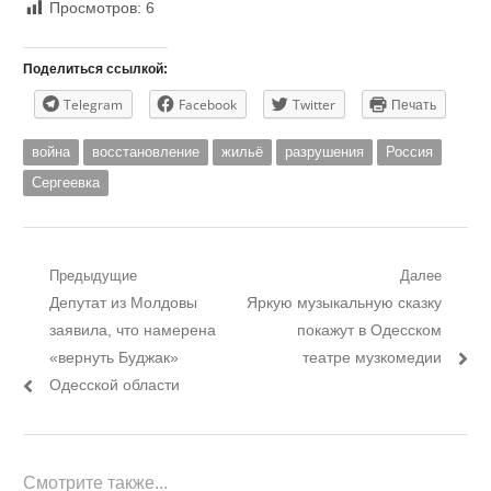
Просмотров:
6
Поделиться ссылкой:
Telegram
Facebook
Twitter
Печать
война
восстановление
жильё
разрушения
Россия
Сергеевка
Навигация
Предыдущие
Далее
Предыдущий
Следующий
Депутат из Молдовы
Яркую музыкальную сказку
по
пост:
пост:
заявила, что намерена
покажут в Одесском
записям
«вернуть Буджак»
театре музкомедии
Одесской области
Смотрите также...