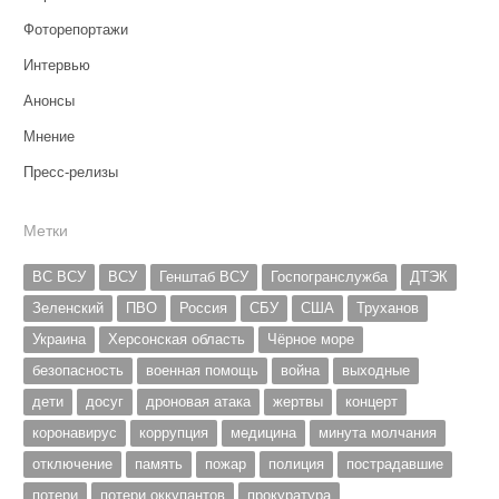
Фоторепортажи
Интервью
Анонсы
Мнение
Пресс-релизы
Метки
ВС ВСУ
ВСУ
Генштаб ВСУ
Госпогранслужба
ДТЭК
Зеленский
ПВО
Россия
СБУ
США
Труханов
Украина
Херсонская область
Чёрное море
безопасность
военная помощь
война
выходные
дети
досуг
дроновая атака
жертвы
концерт
коронавирус
коррупция
медицина
минута молчания
отключение
память
пожар
полиция
пострадавшие
потери
потери оккупантов
прокуратура