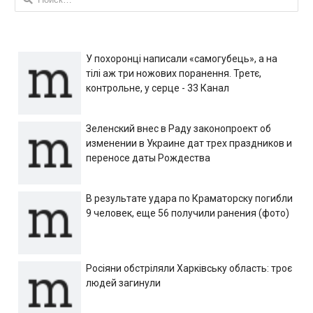
У похоронці написали «самогубець», а на
тілі аж три ножових поранення. Третє,
контрольне, у серце - 33 Канал
Зеленский внес в Раду законопроект об
изменении в Украине дат трех праздников и
переносе даты Рождества
В результате удара по Краматорску погибли
9 человек, еще 56 получили ранения (фото)
Росіяни обстріляли Харківську область: троє
людей загинули