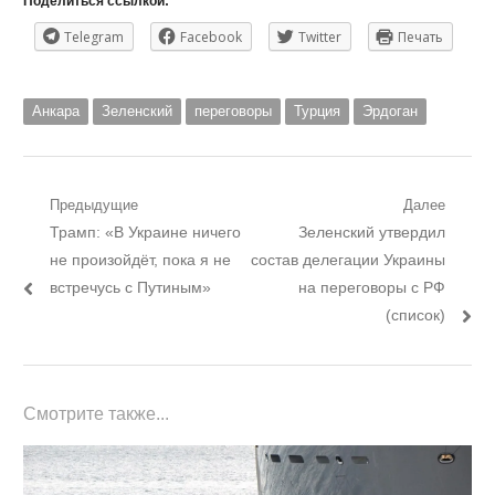
Поделиться ссылкой:
Telegram
Facebook
Twitter
Печать
Анкара
Зеленский
переговоры
Турция
Эрдоган
Навигация
Предыдущие
Далее
Предыдущий
Следующий
Трамп: «В Украине ничего
Зеленский утвердил
по
пост:
пост:
не произойдёт, пока я не
состав делегации Украины
записям
встречусь с Путиным»
на переговоры с РФ
(список)
Смотрите также...