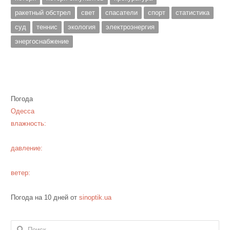
ракетный обстрел
свет
спасатели
спорт
статистика
суд
теннис
экология
электроэнергия
энергоснабжение
Погода
Одесса
влажность:
давление:
ветер:
Погода на 10 дней от
sinoptik.ua
Найти: