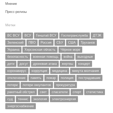
Мнение
Пресс-релизы
Метки
ВС ВСУ
ВСУ
Генштаб ВСУ
Госпогранслужба
ДТЭК
Зеленский
ПВО
Россия
СБУ
США
Труханов
Украина
Херсонская область
Чёрное море
безопасность
военная помощь
война
выходные
дети
досуг
дроновая атака
жертвы
концерт
коронавирус
коррупция
медицина
минута молчания
отключение
память
пожар
полиция
пострадавшие
потери
потери оккупантов
прокуратура
ракетный обстрел
свет
спасатели
спорт
статистика
суд
теннис
экология
электроэнергия
энергоснабжение