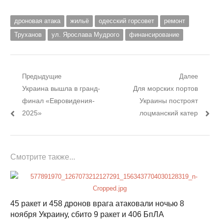
дроновая атака
жильё
одесский горсовет
ремонт
Труханов
ул. Ярослава Мудрого
финансирование
Навигация
Предыдущие
Далее
Предыдущий
Следующий
Украина вышла в гранд-
Для морских портов
по
пост:
пост:
финал «Евровидения-
Украины построят
записям
2025»
лоцманский катер
Смотрите также...
45 ракет и 458 дронов врага атаковали ночью 8
ноября Украину, сбито 9 ракет и 406 БпЛА