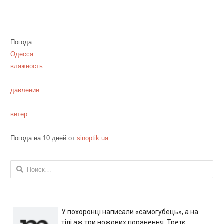
Погода
Одесса
влажность:
давление:
ветер:
Погода на 10 дней от
sinoptik.ua
Найти:
У похоронці написали «самогубець», а на
тілі аж три ножових поранення. Третє,