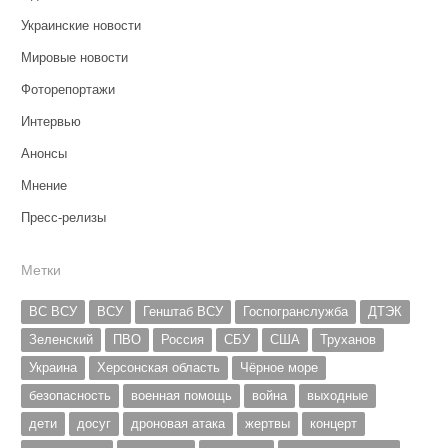
Украинские новости
Мировые новости
Фоторепортажи
Интервью
Анонсы
Мнение
Пресс-релизы
Метки
ВС ВСУ
ВСУ
Генштаб ВСУ
Госпогранслужба
ДТЭК
Зеленский
ПВО
Россия
СБУ
США
Труханов
Украина
Херсонская область
Чёрное море
безопасность
военная помощь
война
выходные
дети
досуг
дроновая атака
жертвы
концерт