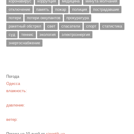
коронавирус
коррупция
медицина
минута молчания
отключение
память
пожар
полиция
пострадавшие
потери
потери оккупантов
прокуратура
ракетный обстрел
свет
спасатели
спорт
статистика
суд
теннис
экология
электроэнергия
энергоснабжение
Погода
Одесса
влажность:
давление:
ветер:
Погода на 10 дней от
sinoptik.ua