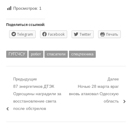
Просмотров:
1
Поделиться ссылкой:
Telegram
Facebook
Twitter
Печать
ГУГСЧСУ
робот
спасатели
спецтехника
Навигация
Предыдущие
Далее
Предыдущий
Следующий
87 энергетиков ДТЭК
Ночью 28 марта враг
по
пост:
пост:
Одесщины наградили за
вновь атаковал Одесскую
записям
восстановление света
область
после обстрелов