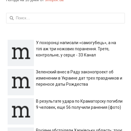
Найти:
У похоронці написали «самогубець», а на
тілі аж три ножових поранення. Третє,
контрольне, у серце - 33 Канал
Зеленский внес в Раду законопроект об
изменении в Украине дат трех праздников и
переносе даты Рождества
В результате удара по Краматорску погибли
9 человек, еще 56 получили ранения (фото)
Росіяни обстріляли Харківську область: троє