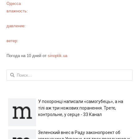
Одесса
влажность:
давление:
ветер:
Погода на 10 дней от
sinoptik.ua
Найти:
У похоронці написали «самогубець», а на
тілі аж три ножових поранення. Третє,
контрольне, у серце - 33 Канал
Зеленский внес в Раду законопроект об
изменении в Украине дат трех праздников и