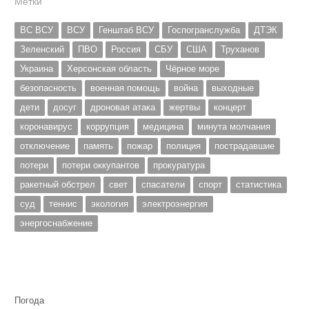
Метки
ВС ВСУ
ВСУ
Генштаб ВСУ
Госпогранслужба
ДТЭК
Зеленский
ПВО
Россия
СБУ
США
Труханов
Украина
Херсонская область
Чёрное море
безопасность
военная помощь
война
выходные
дети
досуг
дроновая атака
жертвы
концерт
коронавирус
коррупция
медицина
минута молчания
отключение
память
пожар
полиция
пострадавшие
потери
потери оккупантов
прокуратура
ракетный обстрел
свет
спасатели
спорт
статистика
суд
теннис
экология
электроэнергия
энергоснабжение
Погода