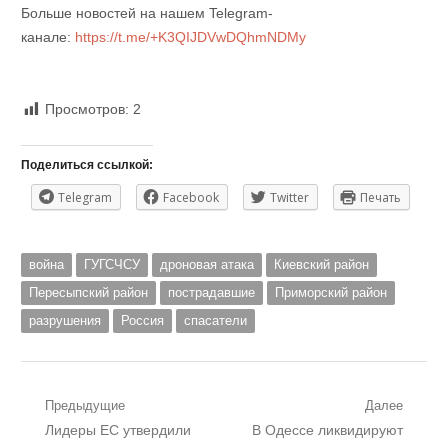
Больше новостей на нашем Telegram-
канале:
https://t.me/+K3QIJDVwDQhmNDMy
Просмотров:
2
Поделиться ссылкой:
Telegram
Facebook
Twitter
Печать
война
ГУГСЧСУ
дроновая атака
Киевский район
Пересыпский район
пострадавшие
Приморский район
разрушения
Россия
спасатели
Навигация
Предыдущие
Далее
Предыдущий
Следующий
Лидеры ЕС утвердили
В Одессе ликвидируют
по