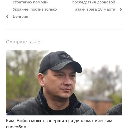
пост:
пост:
стратегию помощи
последствия дроновой
записям
Украине, против только
атаки врага 20 марта
Венгрия
Смотрите также...
Ким: Война может завершиться дипломатическим
способом