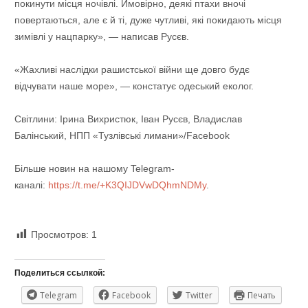
покинути місця ночівлі. Ймовірно, деякі птахи вночі
повертаються, але є й ті, дуже чутливі, які покидають місця
зимівлі у нацпарку», — написав Русєв.
«Жахливі наслідки рашистської війни ще довго будє
відчувати наше море», — констатує одеський еколог.
Світлини: Ірина Вихристюк, Іван Русєв, Владислав
Балінський, НПП «Тузлівські лимани»/Facebook
Більше новин на нашому Telegram-
каналі:
https://t.me/+K3QIJDVwDQhmNDMy
.
Просмотров:
1
Поделиться ссылкой:
Telegram
Facebook
Twitter
Печать