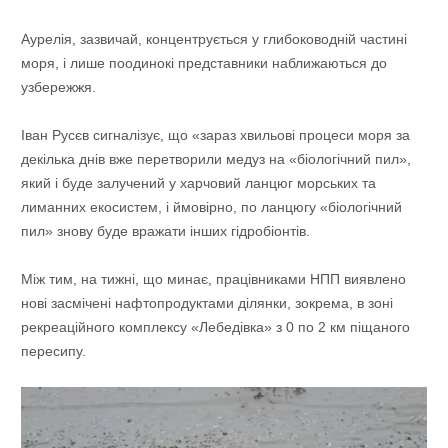
Аурелія, зазвичай, концентрується у глибоководній частині
моря, і лише поодинокі представники наближаються до
узбережжя.
Іван Русєв сигналізує, що «зараз хвильові процеси моря за
декілька днів вже перетворили медуз на «біологічний пил»,
який і буде залучений у харчовий ланцюг морських та
лиманних екосистем, і ймовірно, по ланцюгу «біологічний
пил» знову буде вражати інших гідробіонтів.
Між тим, на тижні, що минає, працівниками НПП виявлено
нові засмічені нафтопродуктами ділянки, зокрема, в зоні
рекреаційного комплексу «Лебедівка» з 0 по 2 км піщаного
пересипу.