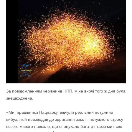
За повідомленням керівників НПП, міна вночі того ж дня була
знешкоджена.
«Ми, працівники Нацпарку, відчули реальний потужний
вибух, якій призводив до здригання землі і потужного стресу
всього живого навколо, що спонукало багато птахів миттєво