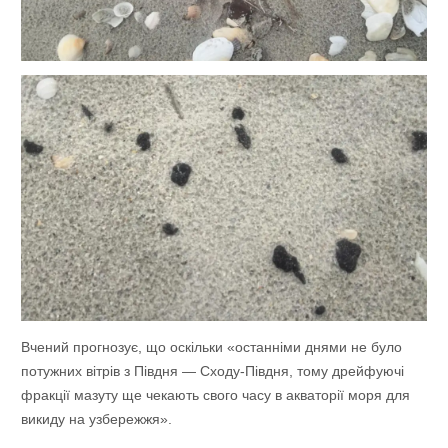
Вчений прогнозує, що оскільки «останніми днями не було
потужних вітрів з Півдня — Сходу-Півдня, тому дрейфуючі
фракції мазуту ще чекають свого часу в акваторії моря для
викиду на узбережжя».