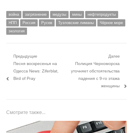
война
загрязнение
медузы
мины
нефтепродукты
НПП
Россия
Русев
Тузловские лиманы
Чёрное море
экология
Навигация
Предыдущие
Далее
Предыдущий
Следующий
Песня воскресенья на
Полиция Черноморска
по
пост:
пост:
Одесса News: Ziferblat,
уточняет обстоятельства
записям
Bird of Pray
падения с 9-го этажа
женщины
Смотрите также...