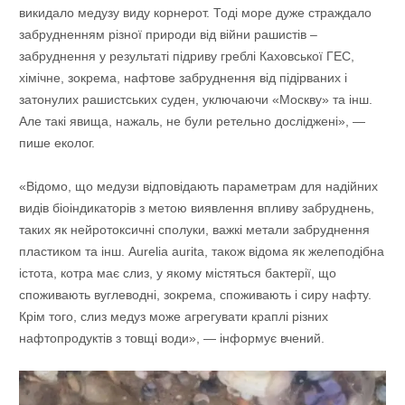
викидало медузу виду корнерот. Тоді море дуже страждало
забрудненням різної природи від війни рашистів –
забруднення у результаті підриву греблі Каховської ГЕС,
хімічне, зокрема, нафтове забруднення від підірваних і
затонулих рашистських суден, уключаючи «Москву» та інш.
Але такі явища, нажаль, не були ретельно досліджені», —
пише еколог.
«Відомо, що медузи відповідають параметрам для надійних
видів біоіндикаторів з метою виявлення впливу забруднень,
таких як нейротоксичні сполуки, важкі метали забруднення
пластиком та інш. Aurelia aurita, також відома як желеподібна
істота, котра має слиз, у якому містяться бактерії, що
споживають вуглеводні, зокрема, споживають і сиру нафту.
Крім того, слиз медуз може агрегувати краплі різних
нафтопродуктів з товщі води», — інформує вчений.