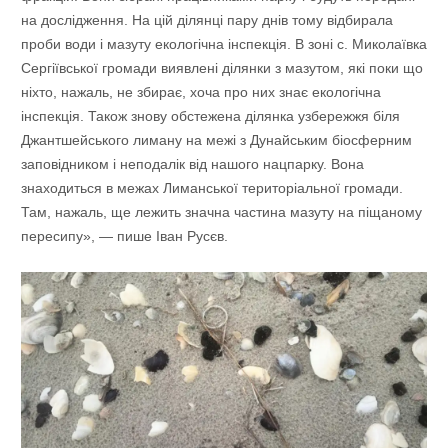
на дослідження. На цій ділянці пару днів тому відбирала
проби води і мазуту екологічна інспекція. В зоні с. Миколаївка
Сергіївської громади виявлені ділянки з мазутом, які поки що
ніхто, нажаль, не збирає, хоча про них знає екологічна
інспекція. Також знову обстежена ділянка узбережжя біля
Джантшейського лиману на межі з Дунайським біосферним
заповідником і неподалік від нашого нацпарку. Вона
знаходиться в межах Лиманської територіальної громади.
Там, нажаль, ще лежить значна частина мазуту на піщаному
пересипу», — пише Іван Русєв.