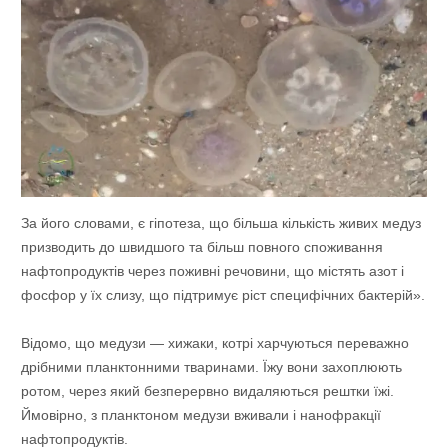
За його словами, є гіпотеза, що більша кількість живих медуз
призводить до швидшого та більш повного споживання
нафтопродуктів через поживні речовини, що містять азот і
фосфор у їх слизу, що підтримує ріст специфічних бактерій».
Відомо, що медузи — хижаки, котрі харчуються переважно
дрібними планктонними тваринами. Їжу вони захоплюють
ротом, через який безперервно видаляються рештки їжі.
Ймовірно, з планктоном медузи вживали і нанофракції
нафтопродуктів.