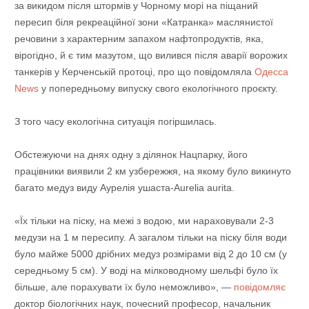
за викидом після штормів у Чорному морі на піщаний
пересип біля рекреаційної зони «Катранка» маслянистої
речовини з характерним запахом нафтопродуктів, яка,
вірогідно, й є тим мазутом, що вилився після аварії ворожих
танкерів у Керченській протоці, про що повідомляла
Одесса
News
у попередньому випуску свого екологічного проєкту.
З того часу екологічна ситуація погіршилась.
Обстежуючи на днях одну з ділянок Нацпарку, його
працівники виявили 2 км узбережжя, на якому було викинуто
багато медуз виду Аурелія ушаста-Aurelia aurita.
«Їх тільки на піску, на межі з водою, ми нараховували 2-3
медузи на 1 м пересипу. А загалом тільки на піску біля води
було майже 5000 дрібних медуз розмірами від 2 до 10 см (у
середньому 5 см). У воді на мілководному шельфі було їх
більше, але порахувати їх було неможливо», —
повідомляє
доктор біологічних наук, почесний професор, начальник