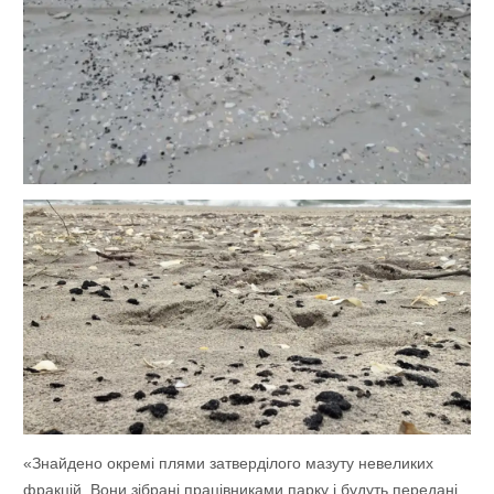
«Знайдено окремі плями затверділого мазуту невеликих
фракцій. Вони зібрані працівниками парку і будуть передані