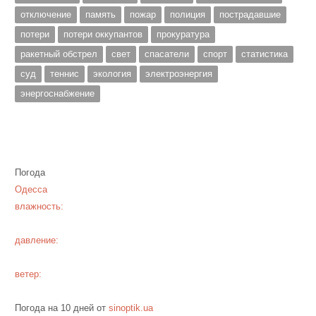
отключение
память
пожар
полиция
пострадавшие
потери
потери оккупантов
прокуратура
ракетный обстрел
свет
спасатели
спорт
статистика
суд
теннис
экология
электроэнергия
энергоснабжение
Погода
Одесса
влажность:
давление:
ветер:
Погода на 10 дней от
sinoptik.ua