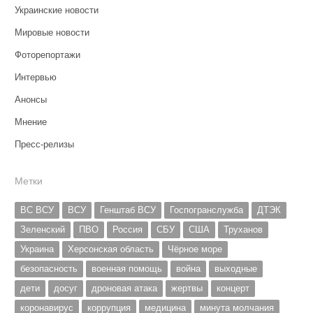
Украинские новости
Мировые новости
Фоторепортажи
Интервью
Анонсы
Мнение
Пресс-релизы
Метки
ВС ВСУ
ВСУ
Генштаб ВСУ
Госпогранслужба
ДТЭК
Зеленский
ПВО
Россия
СБУ
США
Труханов
Украина
Херсонская область
Чёрное море
безопасность
военная помощь
война
выходные
дети
досуг
дроновая атака
жертвы
концерт
коронавирус
коррупция
медицина
минута молчания