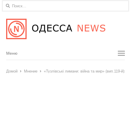
Найти:
Menu
Меню
Домой
Мнение
«Тузлівські лимани: війна та мир» (вип.119-й): 