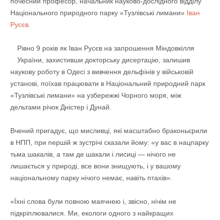
почесний професор, начальник науково-дослідного відділу
Національного природного парку «Тузлівські лимани»
Іван
Русєв
.
Рівно 9 років як Іван Русєв на запрошення Міндовкілля
України, захистивши докторську дисертацію, залишив
наукову роботу в Одесі з вивчення дельфінів у військовій
установі, поїхав працювати в Національний природний парк
«Тузлівські лимани» на узбережжі Чорного моря, між
дельтами річок Дністер і Дунай.
Вчений пригадує, що мисливці, які масштабно браконьєрили
в НПП, при першій ж зустрічі сказали йому: «у вас в нацпарку
тьма шакалів, а там де шакали і лисиці — нічого не
лишається у природі, все вони знищують, і у вашому
національному парку нічого немає, навіть птахів».
«Їхні слова були повною маячнею і, звісно, нічім не
підкріплювалися. Ми, екологи одного з найкращих