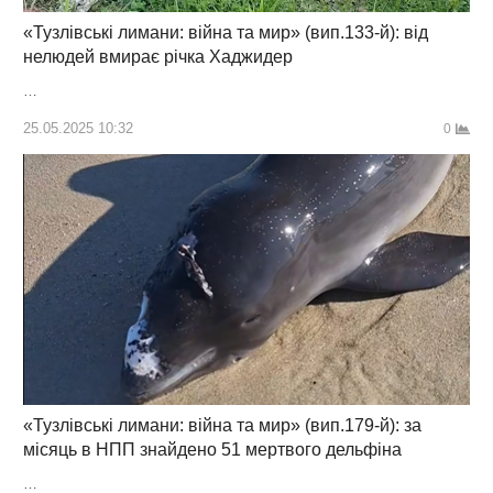
«Тузлівські лимани: війна та мир» (вип.133-й): від
нелюдей вмирає річка Хаджидер
…
25.05.2025 10:32
0
«Тузлівські лимани: війна та мир» (вип.179-й): за
місяць в НПП знайдено 51 мертвого дельфіна
…