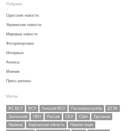
Рубрики
Одесские новости
Украинские новости
Мировые новости
Фоторепортажи
Интервью
Анонсы
Мнение
Пресс-релизы
Метки
ВС ВСУ
ВСУ
Генштаб ВСУ
Госпогранслужба
ДТЭК
Зеленский
ПВО
Россия
СБУ
США
Труханов
Украина
Херсонская область
Чёрное море