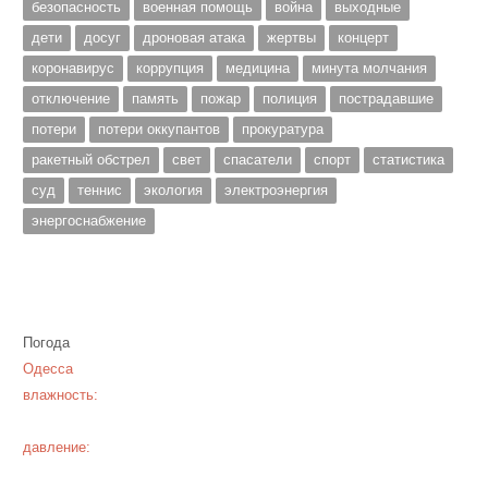
безопасность
военная помощь
война
выходные
дети
досуг
дроновая атака
жертвы
концерт
коронавирус
коррупция
медицина
минута молчания
отключение
память
пожар
полиция
пострадавшие
потери
потери оккупантов
прокуратура
ракетный обстрел
свет
спасатели
спорт
статистика
суд
теннис
экология
электроэнергия
энергоснабжение
Погода
Одесса
влажность:
давление: