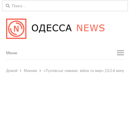
Найти:
Menu
Меню
Домой
Мнение
«Тузлівські лимани: війна та мир» (113-й випуск