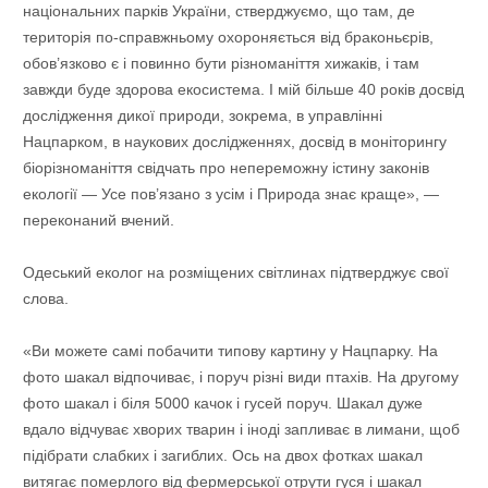
національних парків України, стверджуємо, що там, де
територія по-справжньому охороняється від браконьєрів,
обов’язково є і повинно бути різноманіття хижаків, і там
завжди буде здорова екосистема. І мій більше 40 років досвід
дослідження дикої природи, зокрема, в управлінні
Нацпарком, в наукових дослідженнях, досвід в моніторингу
біорізноманіття свідчать про непереможну істину законів
екології — Усе пов’язано з усім і Природа знає краще», —
переконаний вчений.
Одеський еколог на розміщених світлинах підтверджує свої
слова.
«Ви можете самі побачити типову картину у Нацпарку. На
фото шакал відпочиває, і поруч різні види птахів. На другому
фото шакал і біля 5000 качок і гусей поруч. Шакал дуже
вдало відчуває хворих тварин і іноді запливає в лимани, щоб
підібрати слабких і загиблих. Ось на двох фотках шакал
витягає померлого від фермерської отрути гуся і шакал