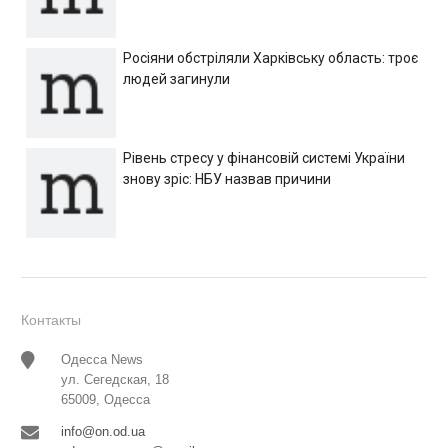
Росіяни обстріляли Харківську область: троє
людей загинули
Рівень стресу у фінансовій системі України
знову зріс: НБУ назвав причини
Контакты
Одесса News
ул. Сегедская, 18
65009, Одесса
info@on.od.ua