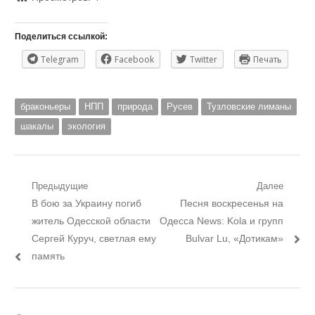
Поделиться ссылкой:
Telegram
Facebook
Twitter
Печать
браконьеры
НПП
природа
Русев
Тузловские лиманы
шакалы
экология
Навигация
Предыдущие
Далее
Предыдущий
Следующий
В бою за Украину погиб
Песня воскресенья на
по
пост:
пост:
житель Одесской области
Одесса News: Kola и групп
записям
Сергей Куруч, светлая ему
Bulvar Lu, «Дотикам»
память