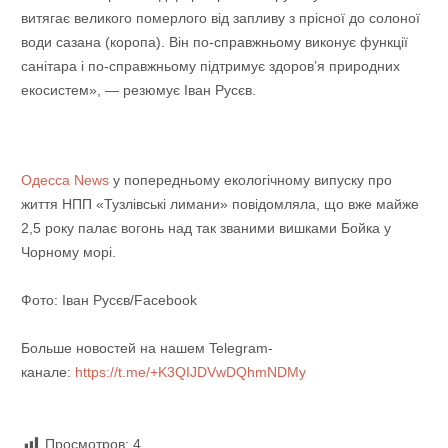
витягає великого померлого від запливу з прісної до солоної
води сазана (коропа). Він по-справжньому виконує функції
санітара і по-справжньому підтримує здоров’я природних
екосистем», — резюмує Іван Русєв.
Одесса News
у попередньому екологічному випуску про
життя НПП «Тузлівські лимани» повідомляла, що вже майже
2,5 року палає вогонь над так званими вишками Бойка у
Чорному морі.
Фото: Іван Русєв/Facebook
Больше новостей на нашем Telegram-
канале:
https://t.me/+K3QIJDVwDQhmNDMy
Просмотров:
4