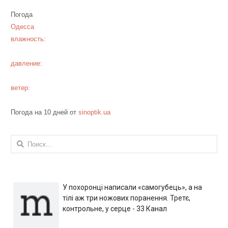
Погода
Одесса
влажность:
давление:
ветер:
Погода на 10 дней от
sinoptik.ua
Найти:
У похоронці написали «самогубець», а на
тілі аж три ножових поранення. Третє,
контрольне, у серце - 33 Канал