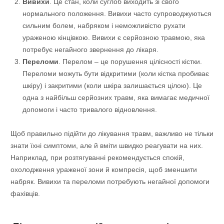
Вивихи
. Це стан, коли суглоб виходить зі свого
нормального положення. Вивихи часто супроводжуються
сильним болем, набряком і неможливістю рухати
ураженою кінцівкою. Вивихи є серйозною травмою, яка
потребує негайного звернення до лікаря.
Переломи
. Перелом – це порушення цілісності кістки.
Переломи можуть бути відкритими (коли кістка пробиває
шкіру) і закритими (коли шкіра залишається цілою). Це
одна з найбільш серйозних травм, яка вимагає медичної
допомоги і часто тривалого відновлення.
Щоб правильно підійти до лікування травм, важливо не тільки
знати їхні симптоми, але й вміти швидко реагувати на них.
Наприклад, при розтягуванні рекомендується спокій,
охолодження ураженої зони й компресія, щоб зменшити
набряк. Вивихи та переломи потребують негайної допомоги
фахівців.