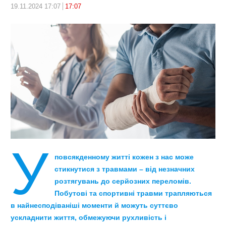
19.11.2024 17:07
17:07
У
повсякденному житті кожен з нас може
стикнутися з травмами – від незначних
розтягувань до серйозних переломів.
Побутові та спортивні травми трапляються
в найнесподіваніші моменти й можуть суттєво
ускладнити життя, обмежуючи рухливість і