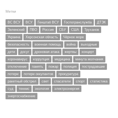
Метки
ВС ВСУ
ВСУ
Генштаб ВСУ
Госпогранслужба
ДТЭК
Зеленский
ПВО
Россия
СБУ
США
Труханов
Украина
Херсонская область
Чёрное море
безопасность
военная помощь
война
выходные
дети
досуг
дроновая атака
жертвы
концерт
коронавирус
коррупция
медицина
минута молчания
отключение
память
пожар
полиция
пострадавшие
потери
потери оккупантов
прокуратура
ракетный обстрел
свет
спасатели
спорт
статистика
суд
теннис
экология
электроэнергия
энергоснабжение