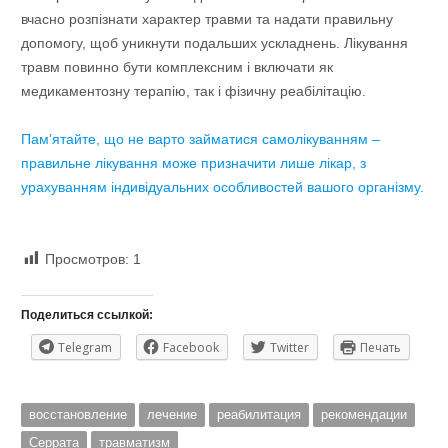
вчасно розпізнати характер травми та надати правильну
допомогу, щоб уникнути подальших ускладнень. Лікування
травм повинно бути комплексним і включати як
медикаментозну терапію, так і фізичну реабілітацію.
Пам’ятайте, що не варто займатися самолікуванням –
правильне лікування може призначити лише лікар, з
урахуванням індивідуальних особливостей вашого організму.
Просмотров:
1
Поделиться ссылкой:
Telegram
Facebook
Twitter
Печать
восстановление
лечение
реабилитация
рекомендации
Серрата
травматизм