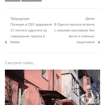
Навигация
Предыдущие
Далее
Предыдущий
Следующий
Полиция и СБУ задержали
В Одессе прошла встреча
по
пост:
пост:
17-летнего одессита за
с семьями пропавших без
записям
совершение теракта в
вести и пленных
Киеве
защитников
Смотрите также...