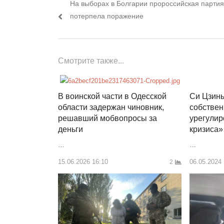
Предыдущий
На выборах в Болгарии пророссийская партия
по
пост:
потерпела поражение
записям
Смотрите также...
В воинской части в Одесской
Си Цзинь
области задержан чиновник,
собстве
решавший мобвопросы за
урегулир
деньги
кризиса»
…
…
15.06.2026 16:10
06.05.2024
2