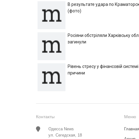
В результате удара по Краматорск
(фото)
Росіяни обстріляли Харківську об
загинули
Рівень стресу у фінансовій системі
причини
Контакты
Меню
Одесса News
Главна
ул. Сегедская, 18
Архив