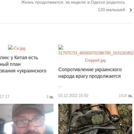
Следующий
Жизнь продолжается: за неделю в Одессе родилось
пост:
120 малышей
пин: у Китая есть
нный план
Сопротивление украинского
ования «украинского
народа врагу продолжается
…
03.12.2022 15:50
1518
 17:17
3