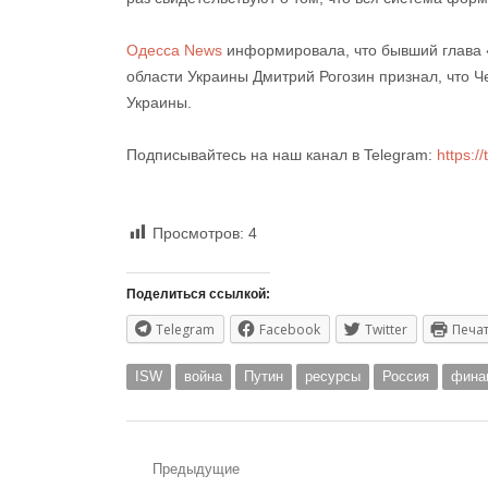
Одесса News
информировала, что бывший глава 
области Украины Дмитрий Рогозин признал, что 
Украины.
Подписывайтесь на наш канал в Telegram:
https:
Просмотров:
4
Поделиться ссылкой:
Telegram
Facebook
Twitter
Печа
ISW
война
Путин
ресурсы
Россия
фина
Навигация
Предыдущие