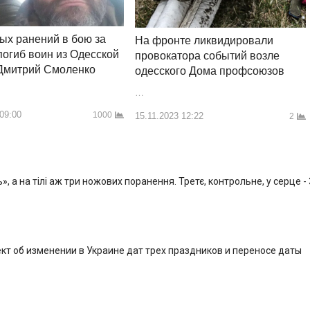
ых ранений в бою за
На фронте ликвидировали
погиб воин из Одесской
провокатора событий возле
 Дмитрий Смоленко
одесского Дома профсоюзов
…
 09:00
1000
15.11.2023 12:22
2
, а на тілі аж три ножових поранення. Третє, контрольне, у серце -
кт об изменении в Украине дат трех праздников и переносе даты