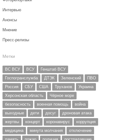
Интервью
Анонсы
Мнение
Пресс-релизы
Метки
ВС ВСУ
ВСУ
Генштаб ВСУ
Госпогранслужба
ДТЭК
Зеленский
ПВО
Россия
СБУ
США
Труханов
Украина
Херсонская область
Чёрное море
безопасность
военная помощь
война
выходные
дети
досуг
дроновая атака
жертвы
концерт
коронавирус
коррупция
медицина
минута молчания
отключение
память
пожар
полиция
пострадавшие