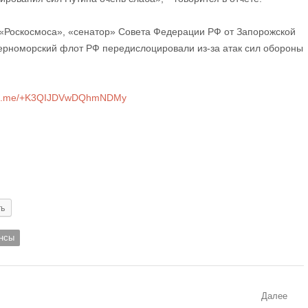
«Роскосмоса», «сенатор» Совета Федерации РФ от Запорожской
Черноморский флот РФ передислоцировали из-за атак сил обороны
//t.me/+K3QIJDVwDQhmNDMy
ть
нсы
Далее