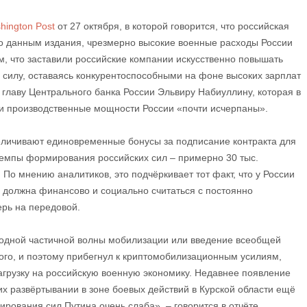
hington Post
от 27 октября, в которой говорится, что российская
По данным издания, чрезмерно высокие военные расходы России
м, что заставили российские компании искусственно повышать
 силу, оставаясь конкурентоспособными на фоне высоких зарплат
 главу Центрального банка России Эльвиру Набиуллину, которая в
 и производственные мощности России «почти исчерпаны».
еличивают единовременные бонусы за подписание контракта для
темпы формирования российских сил – примерно 30 тыс.
 По мнению аналитиков, это подчёркивает тот факт, что у России
а должна финансово и социально считаться с постоянно
рь на передовой.
ё одной частичной волны мобилизации или введение всеобщей
го, и поэтому прибегнул к криптомобилизационным усилиям,
агрузку на российскую военную экономику. Недавнее появление
их развёртывании в зоне боевых действий в Курской области ещё
ирования сил Путина очень слаба», – говорится в отчёте.