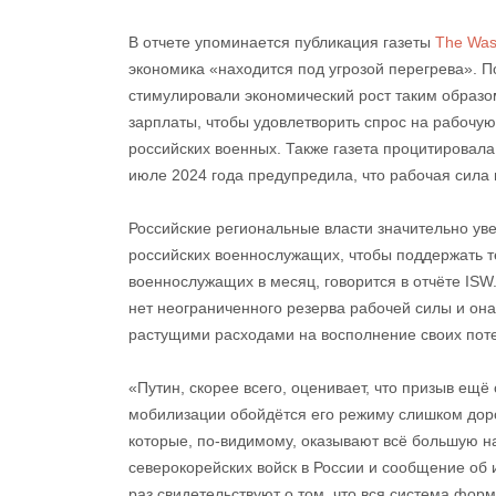
В отчете упоминается публикация газеты
The Was
экономика «находится под угрозой перегрева». 
стимулировали экономический рост таким образо
зарплаты, чтобы удовлетворить спрос на рабочую
российских военных. Также газета процитировала
июле 2024 года предупредила, что рабочая сила
Российские региональные власти значительно ув
российских военнослужащих, чтобы поддержать 
военнослужащих в месяц, говорится в отчёте ISW.
нет неограниченного резерва рабочей силы и он
растущими расходами на восполнение своих поте
«Путин, скорее всего, оценивает, что призыв ещ
мобилизации обойдётся его режиму слишком доро
которые, по-видимому, оказывают всё большую н
северокорейских войск в России и сообщение об 
раз свидетельствуют о том, что вся система форм