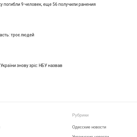
у погибли 9 человек, еще 56 получили ранения
ласть: троє людей
 України знову зріс: НБУ назвав
Рубрики
я
Одесские новости
Украинские новости