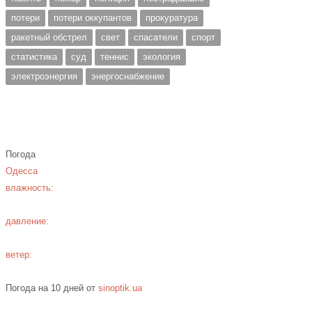
потери
потери оккупантов
прокуратура
ракетный обстрел
свет
спасатели
спорт
статистика
суд
теннис
экология
электроэнергия
энергоснабжение
Погода
Одесса
влажность:
давление:
ветер:
Погода на 10 дней от
sinoptik.ua