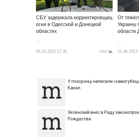
СБУ задержала корректировщиц
От тяжёл
огня в Одесской и Донецкой
Украину 
областях
области
…
…
05.10.2022 17:36
21.06.2023
1464
У похоронці написали «самогубець»
Канал
Зеленский внес в Раду законопрое
Рождества