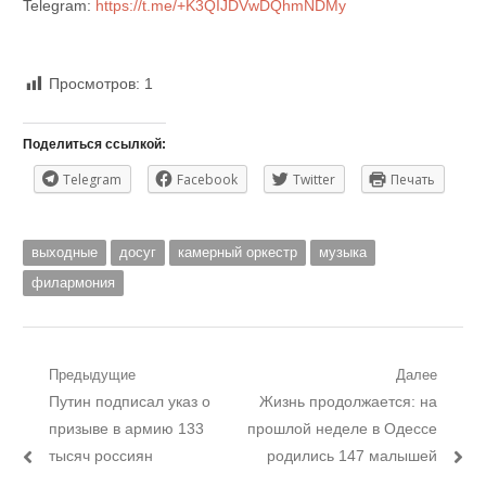
Telegram:
https://t.me/+K3QIJDVwDQhmNDMy
Просмотров:
1
Поделиться ссылкой:
Telegram
Facebook
Twitter
Печать
выходные
досуг
камерный оркестр
музыка
филармония
Навигация
Предыдущие
Далее
Предыдущий
Следующий
Путин подписал указ о
Жизнь продолжается: на
по
пост:
пост:
призыве в армию 133
прошлой неделе в Одессе
записям
тысяч россиян
родились 147 малышей