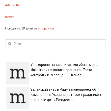
давление:
ветер:
Погода на 10 дней от
sinoptik.ua
Найти:
У похоронці написали «самогубець», а на
тілі аж три ножових поранення. Третє,
контрольне, у серце - 33 Канал
Зеленский внес в Раду законопроект об
изменении в Украине дат трех праздников и
переносе даты Рождества