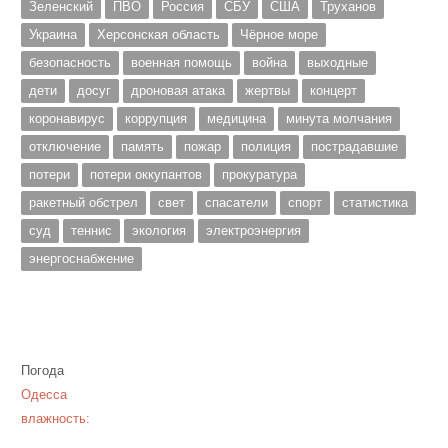
Зеленский
ПВО
Россия
СБУ
США
Труханов
Украина
Херсонская область
Чёрное море
безопасность
военная помощь
война
выходные
дети
досуг
дроновая атака
жертвы
концерт
коронавирус
коррупция
медицина
минута молчания
отключение
память
пожар
полиция
пострадавшие
потери
потери оккупантов
прокуратура
ракетный обстрел
свет
спасатели
спорт
статистика
суд
теннис
экология
электроэнергия
энергоснабжение
Погода
Одесса
влажность: