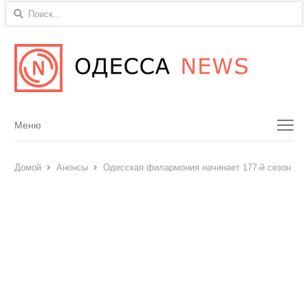
Найти:
Menu
Меню
Домой
Анонсы
Одесская филармония начинает 177-й сезон ко