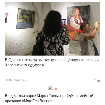
В Одессе открыли выставку, посвящённую коллекции
Херсонского худмузея
…
21.07.2026 19:40
7
В одесском парке Марка Твена пройдёт семейный
праздник «MoreFestВесна»