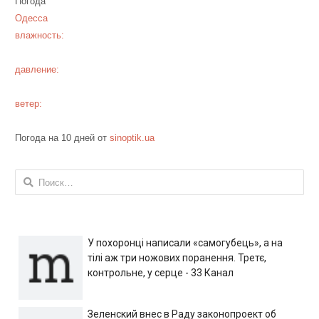
Погода
Одесса
влажность:
давление:
ветер:
Погода на 10 дней от
sinoptik.ua
Найти:
У похоронці написали «самогубець», а на
тілі аж три ножових поранення. Третє,
контрольне, у серце - 33 Канал
Зеленский внес в Раду законопроект об