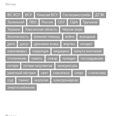
Метки
ВС ВСУ
ВСУ
Генштаб ВСУ
Госпогранслужба
ДТЭК
Зеленский
ПВО
Россия
СБУ
США
Труханов
Украина
Херсонская область
Чёрное море
безопасность
военная помощь
война
выходные
дети
досуг
дроновая атака
жертвы
концерт
коронавирус
коррупция
медицина
минута молчания
отключение
память
пожар
полиция
пострадавшие
потери
потери оккупантов
прокуратура
ракетный обстрел
свет
спасатели
спорт
статистика
суд
теннис
экология
электроэнергия
энергоснабжение