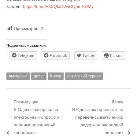
канале:
https://t.me/+K3QIJDVwDQhmNDMy
Просмотров:
2
Поделиться ссылкой:
Telegram
Facebook
Twitter
Печать
выходные
досуг
Кирха
рыцарский турнир
Навигация
Предыдущие
Далее
Предыдущий
Следующий
В Одессе завершился
В Одесском горсовете не
по
пост:
пост:
электронный опрос по
перевелись взяточники:
записям
переименованию 46
задержан очередной
топонимов
чиновник