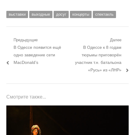
выставки
выходные
досуг
концерты
спектакль
Навигация
Предыдущие
Далее
Предыдущий
Следующий
В Одессе появится ещё
В Одессе к 8 годам
по
пост:
пост:
одно заведение сети
тюрьмы приговорён
записям
MacDonald’s
участник т.н. батальона
«Русь» из «ЛНР»
Смотрите также...