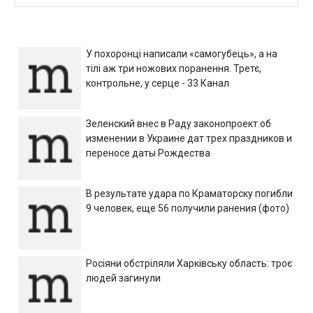
У похоронці написали «самогубець», а на
тілі аж три ножових поранення. Третє,
контрольне, у серце - 33 Канал
Зеленский внес в Раду законопроект об
изменении в Украине дат трех праздников и
переносе даты Рождества
В результате удара по Краматорску погибли
9 человек, еще 56 получили ранения (фото)
Росіяни обстріляли Харківську область: троє
людей загинули