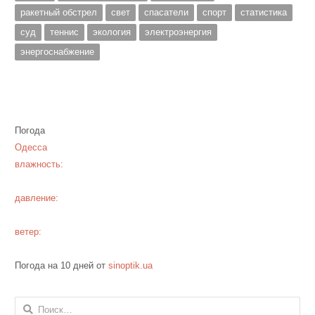
ракетный обстрел
свет
спасатели
спорт
статистика
суд
теннис
экология
электроэнергия
энергоснабжение
Погода
Одесса
влажность:
давление:
ветер:
Погода на 10 дней от
sinoptik.ua
Найти: