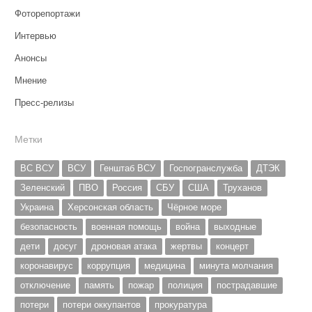
Фоторепортажи
Интервью
Анонсы
Мнение
Пресс-релизы
Метки
ВС ВСУ
ВСУ
Генштаб ВСУ
Госпогранслужба
ДТЭК
Зеленский
ПВО
Россия
СБУ
США
Труханов
Украина
Херсонская область
Чёрное море
безопасность
военная помощь
война
выходные
дети
досуг
дроновая атака
жертвы
концерт
коронавирус
коррупция
медицина
минута молчания
отключение
память
пожар
полиция
пострадавшие
потери
потери оккупантов
прокуратура