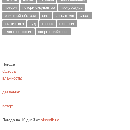
потери
потери оккупантов
прокуратура
ракетный обстрел
свет
спасатели
спорт
статистика
суд
теннис
экология
электроэнергия
энергоснабжение
Погода
Одесса
влажность:
давление:
ветер:
Погода на 10 дней от
sinoptik.ua