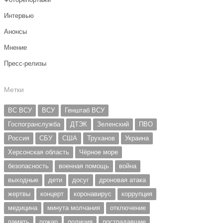
Интервью
Анонсы
Мнение
Пресс-релизы
Метки
ВС ВСУ
ВСУ
Генштаб ВСУ
Госпогранслужба
ДТЭК
Зеленский
ПВО
Россия
СБУ
США
Труханов
Украина
Херсонская область
Чёрное море
безопасность
военная помощь
война
выходные
дети
досуг
дроновая атака
жертвы
концерт
коронавирус
коррупция
медицина
минута молчания
отключение
память
пожар
полиция
пострадавшие