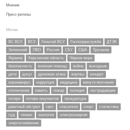
Мнение
Пресс-релизы
Метки
ВС ВСУ
ВСУ
Генштаб ВСУ
Госпогранслужба
ДТЭК
Зеленский
ПВО
Россия
СБУ
США
Труханов
Украина
Херсонская область
Чёрное море
безопасность
военная помощь
война
выходные
дети
досуг
дроновая атака
жертвы
концерт
коронавирус
коррупция
медицина
минута молчания
отключение
память
пожар
полиция
пострадавшие
потери
потери оккупантов
прокуратура
ракетный обстрел
свет
спасатели
спорт
статистика
суд
теннис
экология
электроэнергия
энергоснабжение