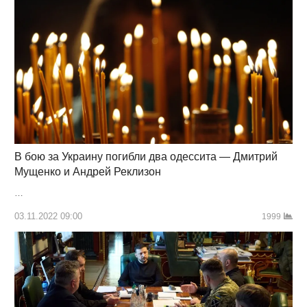
В бою за Украину погибли два одессита — Дмитрий
Мущенко и Андрей Реклизон
…
03.11.2022 09:00
1999