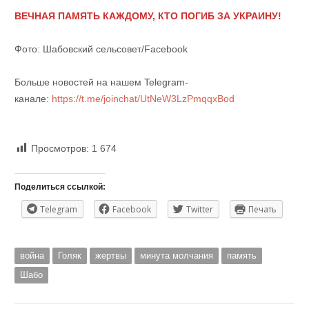
ВЕЧНАЯ ПАМЯТЬ КАЖДОМУ, КТО ПОГИБ ЗА УКРАИНУ!
Фото: Шабовский сельсовет/Facebook
Больше новостей на нашем Telegram-
канале:
https://t.me/joinchat/UtNeW3LzPmqqxBod
Просмотров:
1 674
Поделиться ссылкой:
Telegram
Facebook
Twitter
Печать
война
Голяк
жертвы
минута молчания
память
Шабо