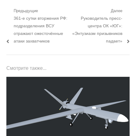
Навигация
Предыдущие
Далее
Предыдущий
Следующий
361-е сутки вторжения РФ:
Руководитель пресс-
по
пост:
пост:
подразделения ВСУ
центра ОК «ЮГ»:
записям
отражают ожесточённые
«Энтузиазм призывников
атаки захватчиков
падает»
Смотрите также...