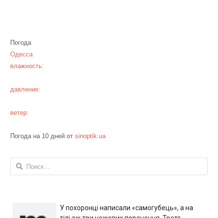
Погода
Одесса
влажность:
давление:
ветер:
Погода на 10 дней от
sinoptik.ua
Найти:
У похоронці написали «самогубець», а на
тілі аж три ножових поранення. Третє,