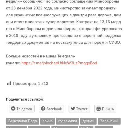
недели» сообщило, что согласно соглашению Минобороны
от 23 декабря 2022 года, министерство закупает продукты
для украинских военнослужащих в два-три раза дороже, чем
они стоят в киевских супермаркетах. Контракт на 13,16 млрд
грн с Минобороны подписала фирма, которая фигурировала
в 2019 году в уголовном производстве о вероятной подделке
тендерных документов на поставку мяса для тюрем и СИЗО.
Больше новостей в нашем Telegram-
канале:
https://t.me/joinchat/UtNeW3LzPmqqxBod
Просмотров:
1 213
Поделиться ссылкой:
Telegram
Facebook
Twitter
Печать
Верховная Рада
война
госзакупки
деньги
Зеленский