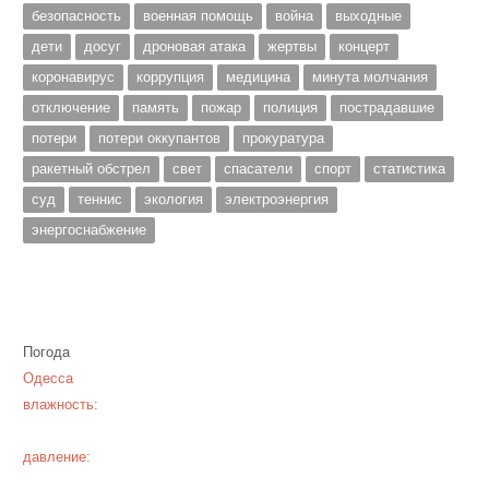
безопасность
военная помощь
война
выходные
дети
досуг
дроновая атака
жертвы
концерт
коронавирус
коррупция
медицина
минута молчания
отключение
память
пожар
полиция
пострадавшие
потери
потери оккупантов
прокуратура
ракетный обстрел
свет
спасатели
спорт
статистика
суд
теннис
экология
электроэнергия
энергоснабжение
Погода
Одесса
влажность:
давление: