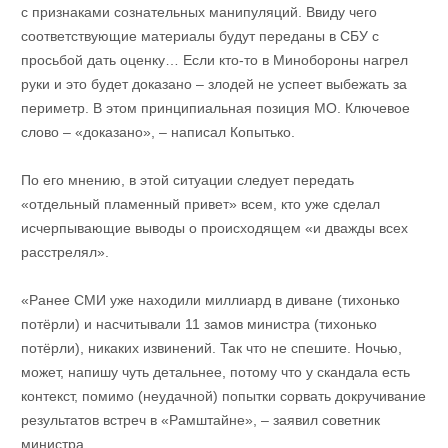
с признаками сознательных манипуляций. Ввиду чего
соответствующие материалы будут переданы в СБУ с
просьбой дать оценку… Если кто-то в Минобороны нагрел
руки и это будет доказано – злодей не успеет выбежать за
периметр. В этом принципиальная позиция МО. Ключевое
слово – «доказано», – написал Копытько.
По его мнению, в этой ситуации следует передать
«отдельный пламенный привет» всем, кто уже сделал
исчерпывающие выводы о происходящем «и дважды всех
расстрелял».
«Ранее СМИ уже находили миллиард в диване (тихонько
потёрли) и насчитывали 11 замов министра (тихонько
потёрли), никаких извинений. Так что не спешите. Ночью,
может, напишу чуть детальнее, потому что у скандала есть
контекст, помимо (неудачной) попытки сорвать докручивание
результатов встреч в «Рамштайне», – заявил советник
министра.