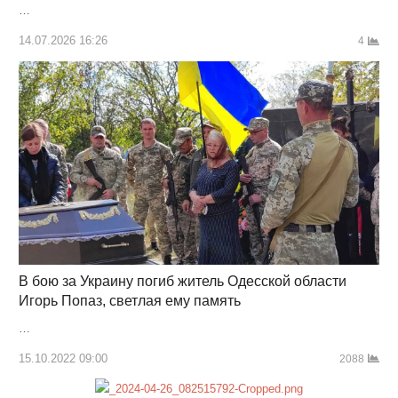
…
14.07.2026 16:26
4
В бою за Украину погиб житель Одесской области
Игорь Попаз, светлая ему память
…
15.10.2022 09:00
2088