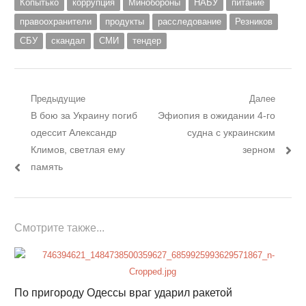
Копытько
коррупция
Минобороны
НАБУ
питание
правоохранители
продукты
расследование
Резников
СБУ
скандал
СМИ
тендер
Навигация
Предыдущие
Далее
Предыдущий
Следующий
В бою за Украину погиб
Эфиопия в ожидании 4-го
по
пост:
пост:
одессит Александр
судна с украинским
записям
Климов, светлая ему
зерном
память
Смотрите также...
По пригороду Одессы враг ударил ракетой