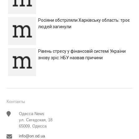
Росіяни обстріляли Харківську область: троє
людей загинули
Рівень стресу у фінансовій системі України
знову зріс: НБУ назвав причини
Контакты
Одесса News
ул. Сегедская, 18
65009, Одесса
info@on.od.ua