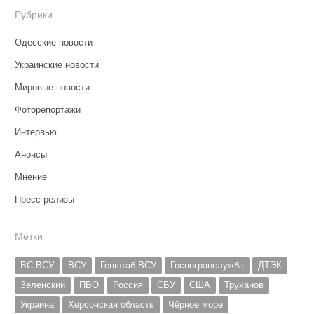
Рубрики
Одесские новости
Украинские новости
Мировые новости
Фоторепортажи
Интервью
Анонсы
Мнение
Пресс-релизы
Метки
ВС ВСУ
ВСУ
Генштаб ВСУ
Госпогранслужба
ДТЭК
Зеленский
ПВО
Россия
СБУ
США
Труханов
Украина
Херсонская область
Чёрное море