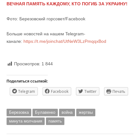
ВЕЧНАЯ ПАМЯТЬ КАЖДОМУ, КТО ПОГИБ ЗА УКРАИНУ!
Фото: Березовский горсовет/Facebook
Больше новостей на нашем Telegram-
канале:
https://t.me/joinchat/UtNeW3LzPmqqxBod
Просмотров:
1 844
Поделиться ссылкой:
Telegram
Facebook
Twitter
Печать
Березовка
Булавенко
война
жертвы
минута молчания
память