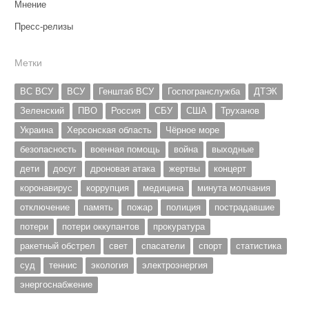
Мнение
Пресс-релизы
Метки
ВС ВСУ
ВСУ
Генштаб ВСУ
Госпогранслужба
ДТЭК
Зеленский
ПВО
Россия
СБУ
США
Труханов
Украина
Херсонская область
Чёрное море
безопасность
военная помощь
война
выходные
дети
досуг
дроновая атака
жертвы
концерт
коронавирус
коррупция
медицина
минута молчания
отключение
память
пожар
полиция
пострадавшие
потери
потери оккупантов
прокуратура
ракетный обстрел
свет
спасатели
спорт
статистика
суд
теннис
экология
электроэнергия
энергоснабжение