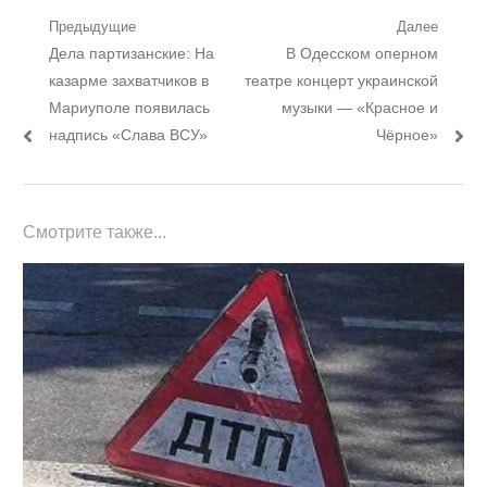
Навигация
Предыдущие
Далее
Предыдущий
Следующий
Дела партизанские: На
В Одесском оперном
по
пост:
пост:
казарме захватчиков в
театре концерт украинской
записям
Мариуполе появилась
музыки — «Красное и
надпись «Слава ВСУ»
Чёрное»
Смотрите также...