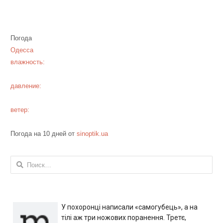
Погода
Одесса
влажность:
давление:
ветер:
Погода на 10 дней от
sinoptik.ua
Найти:
У похоронці написали «самогубець», а на
тілі аж три ножових поранення. Третє,