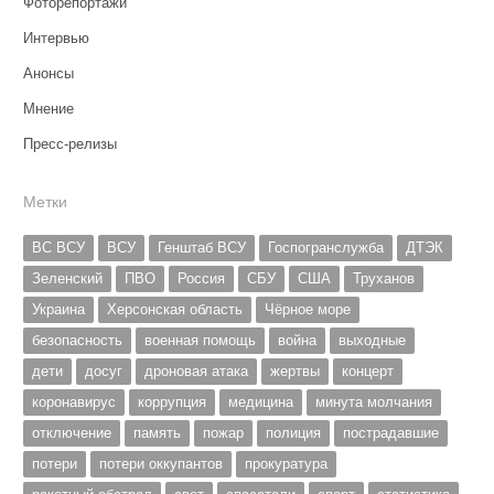
Фоторепортажи
Интервью
Анонсы
Мнение
Пресс-релизы
Метки
ВС ВСУ
ВСУ
Генштаб ВСУ
Госпогранслужба
ДТЭК
Зеленский
ПВО
Россия
СБУ
США
Труханов
Украина
Херсонская область
Чёрное море
безопасность
военная помощь
война
выходные
дети
досуг
дроновая атака
жертвы
концерт
коронавирус
коррупция
медицина
минута молчания
отключение
память
пожар
полиция
пострадавшие
потери
потери оккупантов
прокуратура