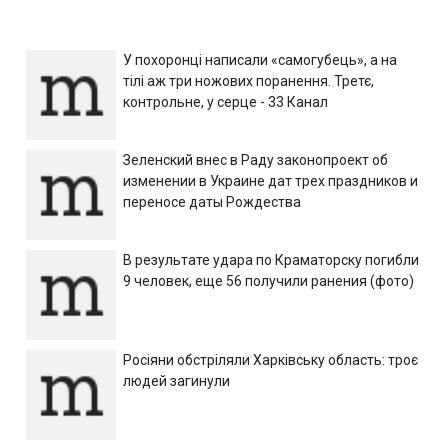
У похоронці написали «самогубець», а на
тілі аж три ножових поранення. Третє,
контрольне, у серце - 33 Канал
Зеленский внес в Раду законопроект об
изменении в Украине дат трех праздников и
переносе даты Рождества
В результате удара по Краматорску погибли
9 человек, еще 56 получили ранения (фото)
Росіяни обстріляли Харківську область: троє
людей загинули