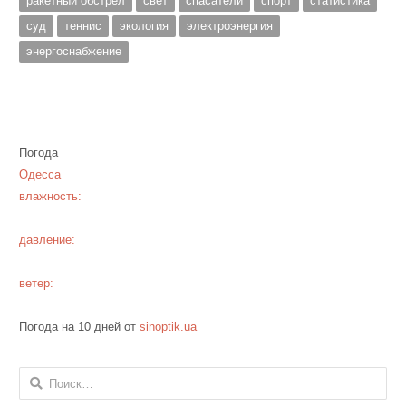
ракетный обстрел
свет
спасатели
спорт
статистика
суд
теннис
экология
электроэнергия
энергоснабжение
Погода
Одесса
влажность:
давление:
ветер:
Погода на 10 дней от
sinoptik.ua
Найти: