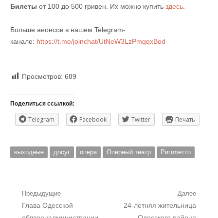
Билеты
от 100 до 500 гривен. Их можно купить
здесь
.
Больше анонсов в нашем Telegram-
канале:
https://t.me/joinchat/UtNeW3LzPmqqxBod
Просмотров:
689
Поделиться ссылкой:
Telegram
Facebook
Twitter
Печать
выходные
досуг
опера
Оперный театр
Риголетто
Навигация
Предыдущие
Далее
Предыдущий
Следующий
Глава Одесской
24-летняя жительница
по
пост:
пост:
облвоенадминистрации
Одесского района