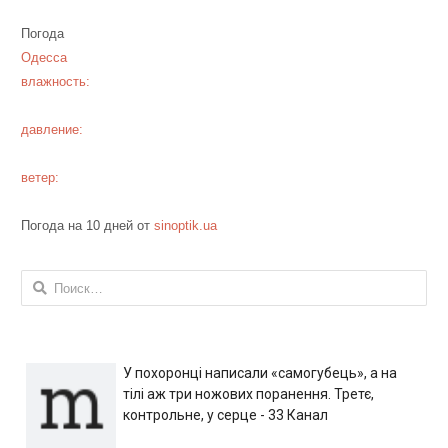
Погода
Одесса
влажность:
давление:
ветер:
Погода на 10 дней от
sinoptik.ua
Найти:
У похоронці написали «самогубець», а на
тілі аж три ножових поранення. Третє,
контрольне, у серце - 33 Канал