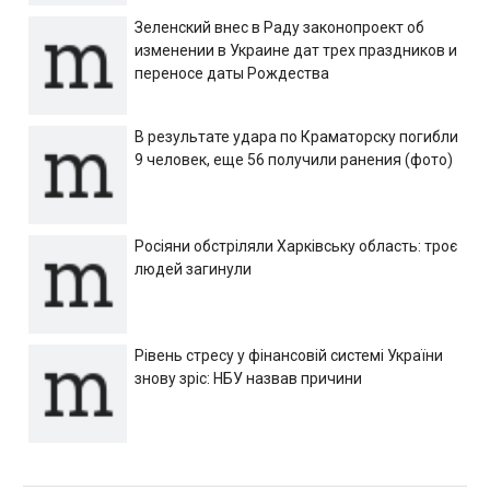
Зеленский внес в Раду законопроект об
изменении в Украине дат трех праздников и
переносе даты Рождества
В результате удара по Краматорску погибли
9 человек, еще 56 получили ранения (фото)
Росіяни обстріляли Харківську область: троє
людей загинули
Рівень стресу у фінансовій системі України
знову зріс: НБУ назвав причини