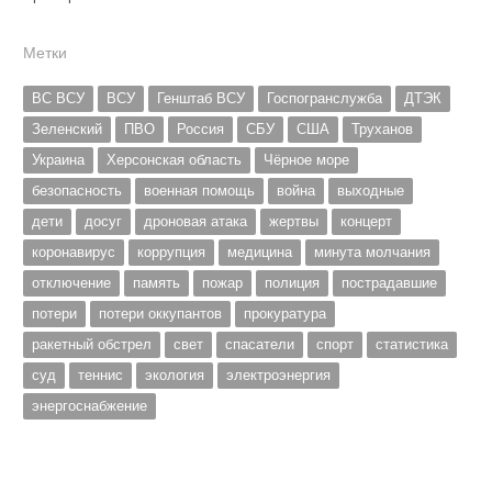
Метки
ВС ВСУ
ВСУ
Генштаб ВСУ
Госпогранслужба
ДТЭК
Зеленский
ПВО
Россия
СБУ
США
Труханов
Украина
Херсонская область
Чёрное море
безопасность
военная помощь
война
выходные
дети
досуг
дроновая атака
жертвы
концерт
коронавирус
коррупция
медицина
минута молчания
отключение
память
пожар
полиция
пострадавшие
потери
потери оккупантов
прокуратура
ракетный обстрел
свет
спасатели
спорт
статистика
суд
теннис
экология
электроэнергия
энергоснабжение