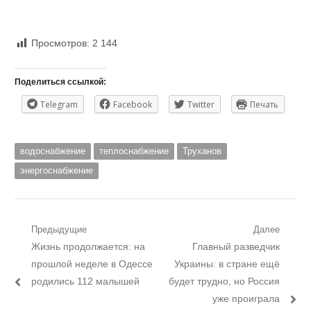
Просмотров:
2 144
Поделиться ссылкой:
Telegram
Facebook
Twitter
Печать
водоснабжение
теплоснабжение
Труханов
энергоснабжение
Навигация
Предыдущие
Далее
Предыдущий
Следующий
Жизнь продолжается: на
Главный разведчик
по
пост:
пост:
прошлой неделе в Одессе
Украины: в стране ещё
записям
родились 112 малышей
будет трудно, но Россия
уже проиграла