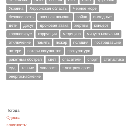
Украина
Херсонская область
Чёрное море
безопасность
военная помощь
война
выходные
дети
досуг
дроновая атака
жертвы
концерт
коронавирус
коррупция
медицина
минута молчания
отключение
память
пожар
полиция
пострадавшие
потери
потери оккупантов
прокуратура
ракетный обстрел
свет
спасатели
спорт
статистика
суд
теннис
экология
электроэнергия
энергоснабжение
Погода
Одесса
влажность: