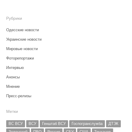
Рубрики
Одесские новости
Украинские новости
Мировые новости
Фоторепортажи
Интервью
Анонсы
Мнение
Пресс-релизы
Метки
ВС ВСУ
ВСУ
Генштаб ВСУ
Госпогранслужба
ДТЭК
Зеленский
ПВО
Россия
СБУ
США
Труханов