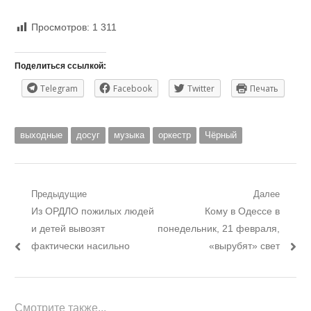
Просмотров:
1 311
Поделиться ссылкой:
Telegram
Facebook
Twitter
Печать
выходные
досуг
музыка
оркестр
Чёрный
Навигация
Предыдущие
Далее
Предыдущий
Следующий
Из ОРДЛО пожилых людей
Кому в Одессе в
по
пост:
пост:
и детей вывозят
понедельник, 21 февраля,
записям
фактически насильно
«вырубят» свет
Смотрите также...