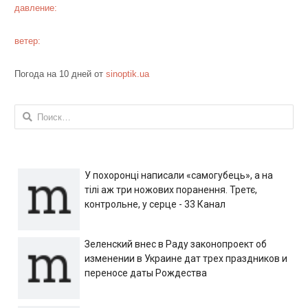
давление:
ветер:
Погода на 10 дней от
sinoptik.ua
Найти:
У похоронці написали «самогубець», а на
тілі аж три ножових поранення. Третє,
контрольне, у серце - 33 Канал
Зеленский внес в Раду законопроект об
изменении в Украине дат трех праздников и
переносе даты Рождества